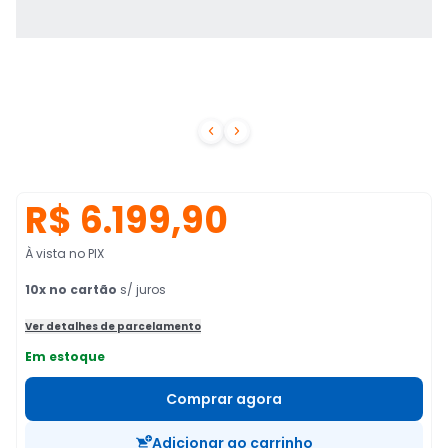


R$ 6.199,90
À vista no PIX
10
x no cartão
s/ juros
Ver detalhes de parcelamento
Em estoque
Comprar agora
Adicionar ao carrinho