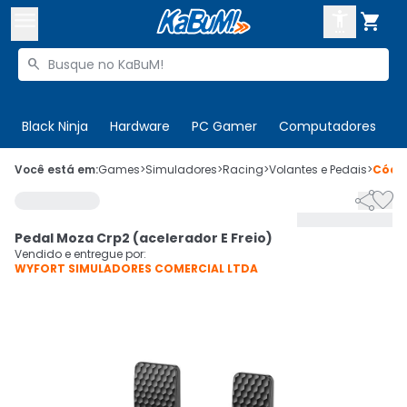



Buscar produtos


Enviar para:
Digite o CEP
Black Ninja
Hardware
PC Gamer
Computadores
P

Olá. Acesse sua conta
Você está em:
Games
>
Simuladores
>
Racing
>
Volantes e Pedais
>
Códi


ENTRE

Departamentos
Pedal Moza Crp2 (acelerador E Freio)
CADASTRE-SE
Cupons

Vendido e entregue por:
WYFORT SIMULADORES COMERCIAL LTDA
Mais Vendidos

Ativar tradutor em libras
