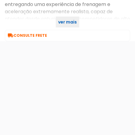
entregando uma experiência de frenagem e
aceleração extremamente realista, capaz de
atender desde entusiastas até competidores de alto
ver mais
nível no Sim Racing.

CONSULTE FRETE