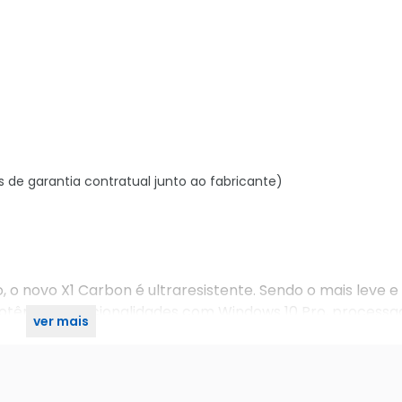
s de garantia contratual junto ao fabricante)
o novo X1 Carbon é ultraresistente. Sendo o mais leve e
otência e funcionalidades com Windows 10 Pro, processad
ver mais
olegadas.