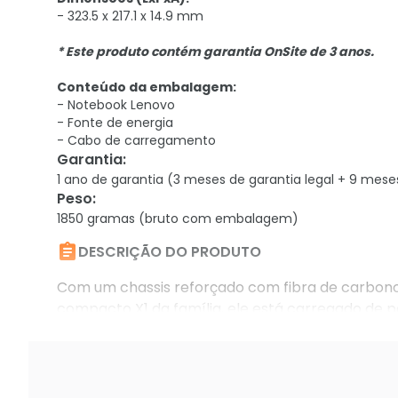
- 323.5 x 217.1 x 14.9 mm
* Este produto contém garantia OnSite de 3 anos.
Conteúdo da embalagem:
- Notebook Lenovo
- Fonte de energia
- Cabo de carregamento
Garantia
:
1 ano de garantia (3 meses de garantia legal + 9 mese
Peso
:
1850 gramas (bruto com embalagem)

DESCRIÇÃO DO PRODUTO
Com um chassis reforçado com fibra de carbono, 
compacto X1 da família, ele está carregado de p
Core i7, Thunderbolt 3 e uma tela Full HD de 14 p