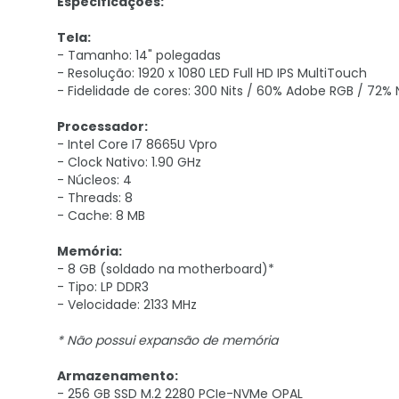
Especificações:
Tela:
- Tamanho: 14" polegadas
- Resolução: 1920 x 1080 LED Full HD IPS MultiTouch
- Fidelidade de cores: 300 Nits / 60% Adobe RGB / 72%
Processador:
- Intel Core I7 8665U Vpro
- Clock Nativo: 1.90 GHz
- Núcleos: 4
- Threads: 8
- Cache: 8 MB
Memória:
- 8 GB (soldado na motherboard)*
- Tipo: LP DDR3
- Velocidade: 2133 MHz
* Não possui expansão de memória
Armazenamento:
- 256 GB SSD M.2 2280 PCIe-NVMe OPAL