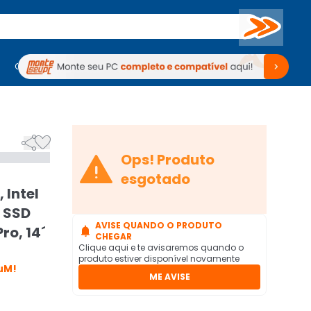
Buscar
PC Gamer
Computadores
Computadores
Periféricos
Periféricos
TV
Venda no KaBuM!
TV
Venda no KaBuM!



Ops! Produto
esgotado
 Intel
, SSD
AVISE QUANDO O PRODUTO
ro, 14´

CHEGAR
Clique aqui e te avisaremos quando o
produto estiver disponível novamente
uM!
ME AVISE