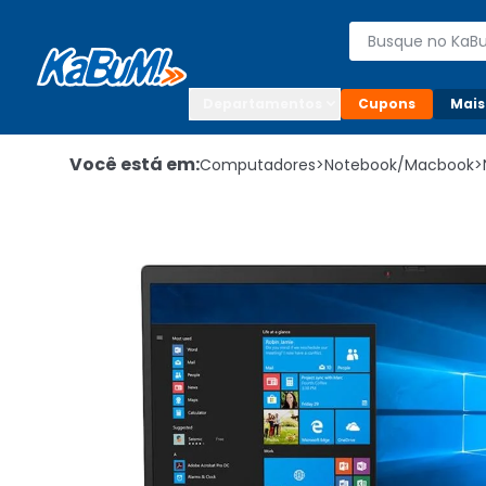
Enviar para:

Buscar produto
Digite o CEP

Departamentos
Cupons
Mais
Você está em:
Computadores
>
Notebook/Macbook
>