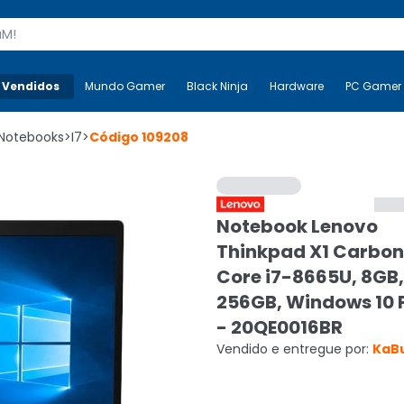
s
 Vendidos
Mais-v-
Mundo Gamer
Mundo Gamer
Black Ninja
Black Ninja
Hardware
Hardware
PC Gamer
Notebooks
>
I7
>
Código
109208
Notebook Lenovo
Thinkpad X1 Carbon,
Core i7-8665U, 8GB
256GB, Windows 10 P
- 20QE0016BR
Vendido e entregue por:
KaB