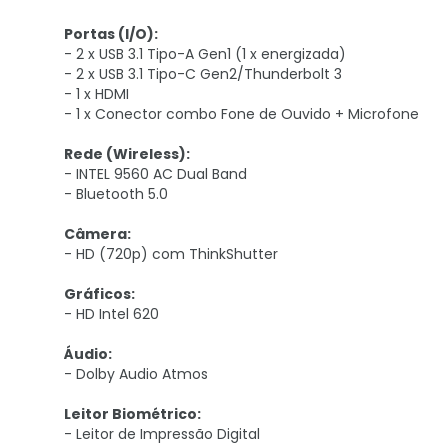
Portas (I/O):
- 2 x USB 3.1 Tipo-A Gen1 (1 x energizada)
- 2 x USB 3.1 Tipo-C Gen2/Thunderbolt 3
- 1 x HDMI
- 1 x Conector combo Fone de Ouvido + Microfone
Rede (Wireless):
- INTEL 9560 AC Dual Band
- Bluetooth 5.0
Câmera:
- HD (720p) com ThinkShutter
Gráficos:
- HD Intel 620
Áudio:
- Dolby Audio Atmos
Leitor Biométrico:
- Leitor de Impressão Digital