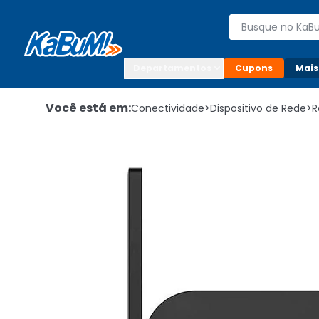
Enviar para:

Buscar produto
Digite o CEP

Departamentos
Cupons
Mais
Você está em:
Conectividade
>
Dispositivo de Rede
>
R