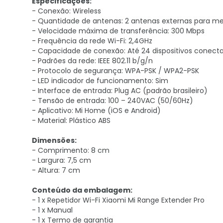
Especificações:
- Conexão: Wireless
- Quantidade de antenas: 2 antenas externas para me
- Velocidade máxima de transferência: 300 Mbps
- Frequência da rede Wi-Fi: 2,4GHz
- Capacidade de conexão: Até 24 dispositivos cone
- Padrões da rede: IEEE 802.11 b/g/n
- Protocolo de segurança: WPA-PSK / WPA2-PSK
- LED indicador de funcionamento: Sim
- Interface de entrada: Plug AC (padrão brasileiro)
- Tensão de entrada: 100 – 240VAC (50/60Hz)
- Aplicativo: Mi Home (iOS e Android)
- Material: Plástico ABS
Dimensões:
- Comprimento: 8 cm
- Largura: 7,5 cm
- Altura: 7 cm
Conteúdo da embalagem:
- 1 x Repetidor Wi-Fi Xiaomi Mi Range Extender Pro
- 1 x Manual
- 1 x Termo de garantia