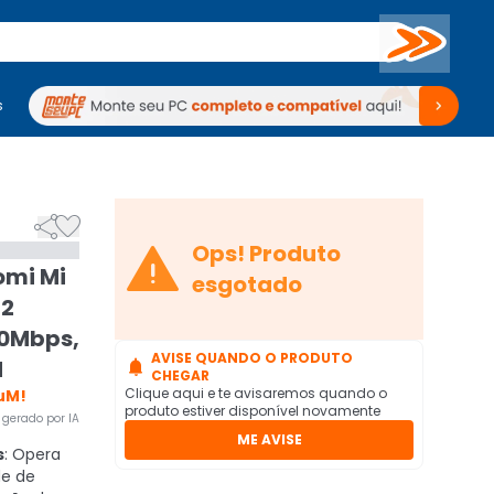
Buscar
s
mputadores
Periféricos
Periféricos
TV
Venda no KaBuM!
TV
Venda no KaBuM!



Ops! Produto
omi Mi
esgotado
 2
00Mbps,
AVISE QUANDO O PRODUTO
M

CHEGAR
Clique aqui e te avisaremos quando o
uM!
produto estiver disponível novamente
gerado por IA
ME AVISE
s
: Opera
e de