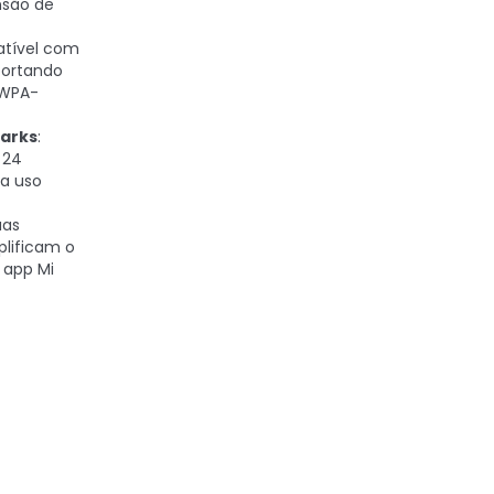
nsão de
atível com
uportando
 WPA-
arks
:
 24
ra uso
uas
lificam o
 app Mi