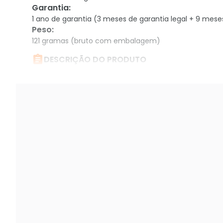
Garantia
:
1 ano de garantia (3 meses de garantia legal + 9 mese
Peso
:
121 gramas (bruto com embalagem)

DESCRIÇÃO DO PRODUTO
Repetidor Wi-Fi Xiaomi Mi Range Extender Pro, 2 Anten