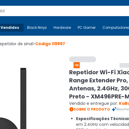
s
 Vendidos
Mais-v-
Black Ninja
Black Ninja
Hardware
Hardware
PC Gamer
PC Gamer
Computadore
Co
epetidor de sinal
>
Código
119997
Repetidor Wi-Fi Xia
Range Extender Pro,
Antenas, 2.4GHz, 3
Preto - XM496PRE-
Vendido e entregue por:
KaB

SOBRE O PRODUTO
Resumo 
Especificações Técnica
em 2.4GHz com velocidad