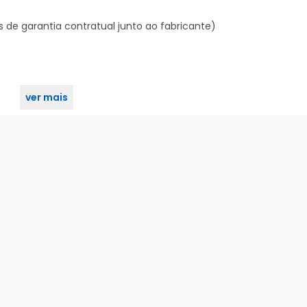
s de garantia contratual junto ao fabricante)
ver mais
as, 2.4GHz, 300Mbps, Preto - XM496PRE.