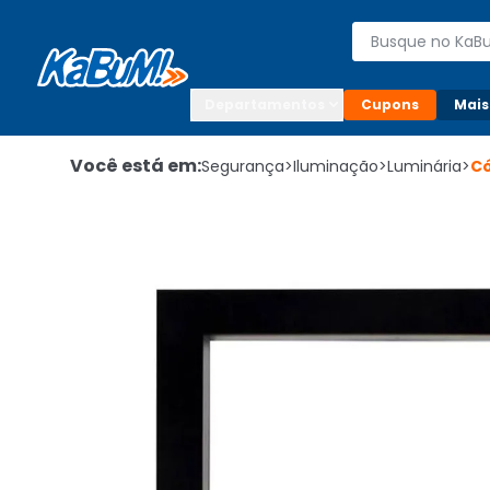
Enviar para:

Buscar produto
Digite o CEP

Departamentos
Cupons
Mais
Você está em:
Segurança
>
Iluminação
>
Luminária
>
C