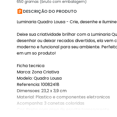
650 gramas (bruto com embalagem)

DESCRIÇÃO DO PRODUTO
Luminaria Quadro Lousa - Crie, desenhe e ilumine
Deixe sua criatividade brilhar com a Luminaria Q
desenhar ou deixar recados divertidos, ela vem 
moderno e funcional para seu ambiente. Perfeita 
em um so produto!
Ficha tecnica
Marca: Zona Criativa
Modelo: Quadro Lousa
Referencia: 10082418
Dimensoes: 23,2 x 3,9 cm
Material: Plastico e componentes eletronicos
Acompanha: 3 canetas coloridas
Cor: Preta com area de escrita transparente
Funcao: Iluminacao decorativa e quadro de reca