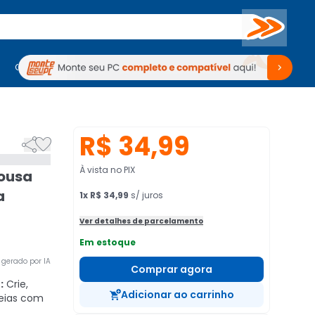
Buscar
PC Gamer
Computadores
Computadores
Periféricos
Periféricos
TV
Venda no KaBuM!
TV
Venda no KaBuM!
R$ 34,99


À vista no PIX
ousa
a
1
x
R$ 34,99
s/ juros
Ver detalhes de parcelamento
Em estoque
gerado por IA
Comprar agora
:
Crie,
Adicionar ao carrinho
deias com