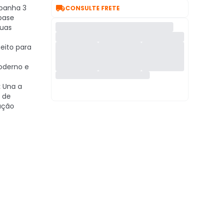

anha 3
CONSULTE FRETE
base
suas
eito para
oderno e
:
Una a
 de
ação