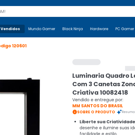
s
 Vendidos
Mais-v-
Mundo Gamer
Mundo Gamer
Black Ninja
Black Ninja
Hardware
Hardware
PC Gamer
ódigo
120601
Luminaria Quadro L
Com 3 Canetas Zon
Criativa 10082418
Vendido e entregue por:
MM SANTOS DO BRASIL

SOBRE O PRODUTO
Resumo 
Liberte sua Criatividade
desenhe e ilumine suas i
facilidade e estilo.