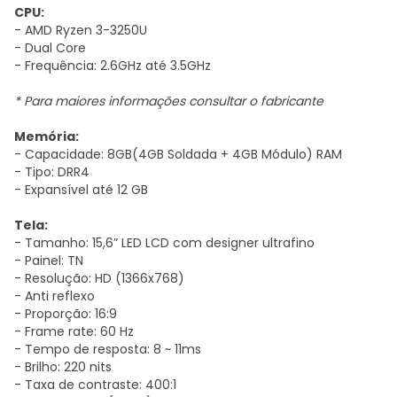
CPU:
- AMD Ryzen 3-3250U
- Dual Core
- Frequência: 2.6GHz até 3.5GHz
* Para maiores informações consultar o fabricante
Memória:
- Capacidade: 8GB(4GB Soldada + 4GB Módulo) RAM
- Tipo: DRR4
- Expansível até 12 GB
Tela:
- Tamanho: 15,6” LED LCD com designer ultrafino
- Painel: TN
- Resolução: HD (1366x768)
- Anti reflexo
- Proporção: 16:9
- Frame rate: 60 Hz
- Tempo de resposta: 8 ~ 11ms
- Brilho: 220 nits
- Taxa de contraste: 400:1