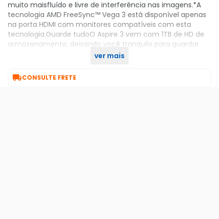
muito maisfluído e livre de interferência nas imagens.*A
tecnologia AMD FreeSync™ Vega 3 está disponível apenas
na porta HDMI com monitores compatíveis com esta
tecnologia.Guarde tudoO Aspire 3 vem com 1TB de HD de
armazenamento, deixando você tranquilo para guardar
com segurança tudo o que quiser.Garanta seu notebook
ver mais
no KaBuM!

CONSULTE FRETE