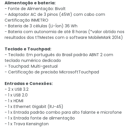
Alimentação e bateria:
- Fonte de Alimentação: Bivolt
- Adaptador AC de 3 pinos (45W) com cabo com
Certificação INMETRO
- Bateria de 3 células (Li-Íon) 36 Wh
- Bateria com autonomia de até 8 horas (*valor obtido nos
resultados dos tTMestes com o software MobileMark 2014)
Teclado e Touchpad:
- Teclado: Em português do Brasil padrão ABNT 2 com
teclado numérico dedicado
- Touchpad: Multi-gestual
- Certificação de precisão MicrosoftTouchpad
Entradas e Conexões:
- 2 x USB 3.2
- 1 x USB 2.0
- 1 x HDMI
- 1 x Ethernet Gigabit (RJ-45)
- 1 x Entrada padrão combo para alto falante e microfone
- 1 x Entrada fonte de alimentação
- 1 x Trava Kensington