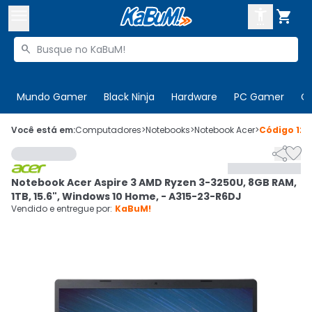



Buscar produtos


Enviar para:
Digite o CEP
Mundo Gamer
Black Ninja
Hardware
PC Gamer
C

Olá. Acesse sua conta
Você está em:
Computadores
>
Notebooks
>
Notebook Acer
>
Código
129


ENTRE

Departamentos
Notebook Acer Aspire 3 AMD Ryzen 3-3250U, 8GB RAM,
CADASTRE-SE
Cupons

1TB, 15.6", Windows 10 Home, - A315-23-R6DJ
Vendido e entregue por:
KaBuM!
Mais Vendidos

Ativar tradutor em libras
