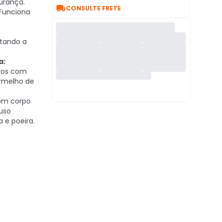
urança.

CONSULTE FRETE
Funciona
itando a
a:
ros com
ermelho de
m corpo
 uso
 e poeira.