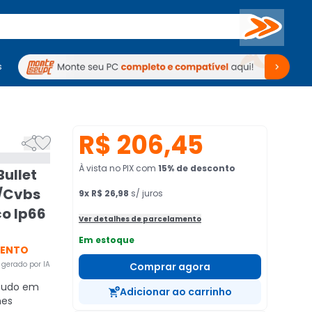
Buscar
s
mputadores
Periféricos
Periféricos
TV
Venda no KaBuM!
TV
Venda no KaBuM!
R$ 206,45


À vista no PIX
com
15
% de desconto
ullet
d/Cvbs
9
x
R$ 26,98
s/ juros
co Ip66
Ver detalhes de parcelamento
Em estoque
VENTO
gerado por IA
Comprar agora
tudo em
Adicionar ao carrinho
hes