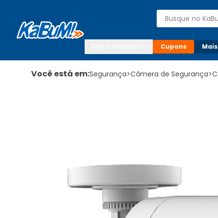
Enviar para:

Buscar produto
Digite o CEP

Departamentos
Cupons
Mais
Você está em:
Segurança
>
Câmera de Segurança
>
C