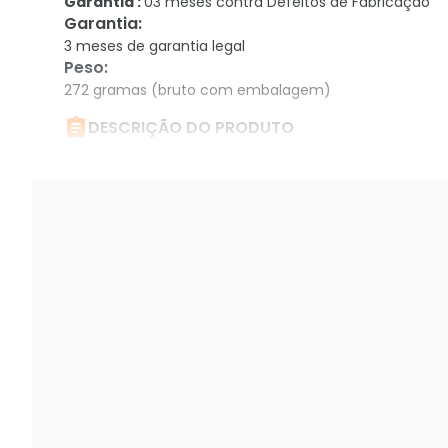
Garantia :
03 meses contra Defeitos de Fabricação
Garantia
:
3 meses de garantia legal
Peso
:
272 gramas (bruto com embalagem)

DESCRIÇÃO DO PRODUTO
Câmera Analógica Bullet 1Mp Hd Tvi/Cvi/Ahd/Cvb