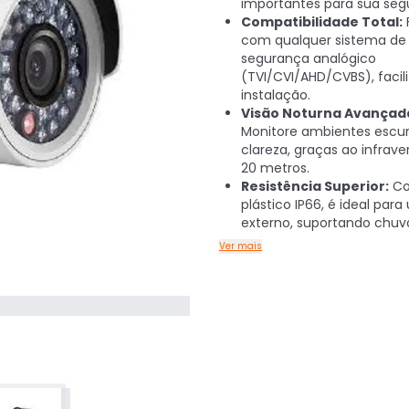
importantes para sua seg
Compatibilidade Total:
com qualquer sistema de
segurança analógico
(TVI/CVI/AHD/CVBS), facil
instalação.
Visão Noturna Avançad
Monitore ambientes escu
clareza, graças ao infrav
20 metros.
Resistência Superior:
Co
plástico IP66, é ideal para
externo, suportando chuva
Ver mais