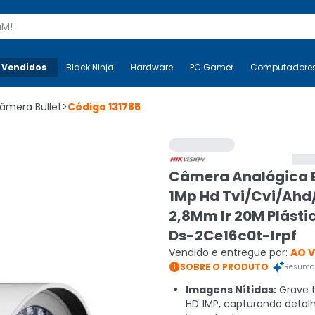
s
 Vendidos
Mais-v-
Black Ninja
Black Ninja
Hardware
Hardware
PC Gamer
PC Gamer
Computadore
Co
âmera Bullet
>
Código
131785
Câmera Analógica B
1Mp Hd Tvi/Cvi/Ah
2,8Mm Ir 20M Plásti
Ds-2Ce16c0t-Irpf
Vendido e entregue por:
AO 

SOBRE O PRODUTO
Resumo 
Imagens Nítidas:
Grave 
HD 1MP, capturando detal