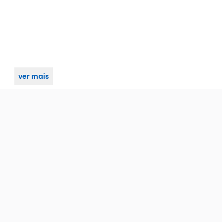
ver mais
s 2,8Mm Ir 20M Plástico Ip66 Ds-2Ce16c0t-Irpf..