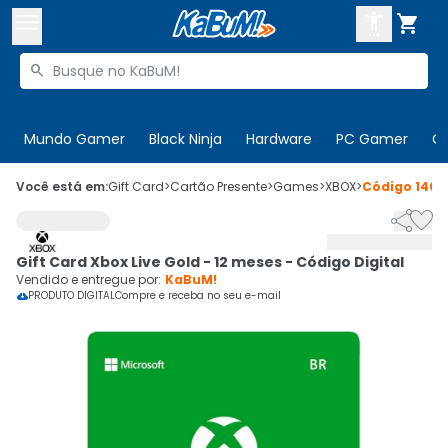



Buscar produtos


Enviar para:
Digite o CEP
Mundo Gamer
Black Ninja
Hardware
PC Gamer
C

Olá. Acesse sua conta
Você está em:
Gift Card
>
Cartão Presente
>
Games
>
XBOX
>
Código
1405


ENTRE

Departamentos
Gift Card Xbox Live Gold - 12 meses - Código Digital
CADASTRE-SE
Cupons

Vendido e entregue por:
KaBuM!
PRODUTO DIGITAL
Compre e receba no seu e-mail

Mais Vendidos

Ativar tradutor em libras
