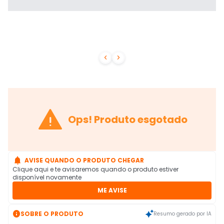



Ops! Produto esgotado

AVISE QUANDO O PRODUTO CHEGAR
Clique aqui e te avisaremos quando o produto estiver
disponível novamente
ME AVISE

SOBRE O PRODUTO
Resumo gerado por IA