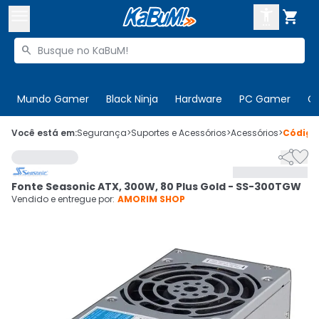



Buscar produtos


Enviar para:
Digite o CEP
Mundo Gamer
Black Ninja
Hardware
PC Gamer
C

Olá. Acesse sua conta
Você está em:
Segurança
>
Suportes e Acessórios
>
Acessórios
>
Códig


ENTRE

Departamentos
Fonte Seasonic ATX, 300W, 80 Plus Gold - SS-300TGW
CADASTRE-SE
Cupons

Vendido e entregue por:
AMORIM SHOP
Mais Vendidos

Ativar tradutor em libras
