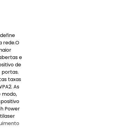
 define
a rede.O
maior
abertas e
sitivo de
 portas.
tas taxas
 WPA2. As
e modo,
spositivo
gh Power
ilaser
guimento