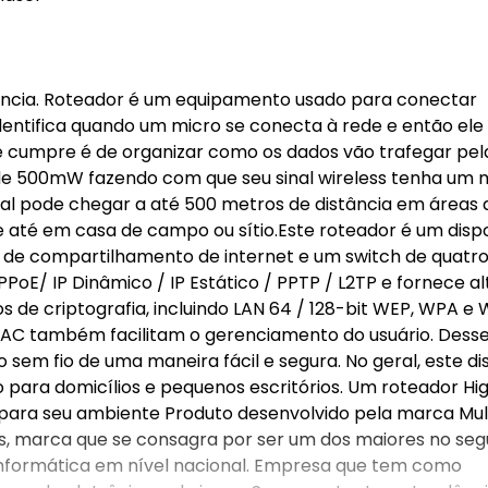
ância. Roteador é um equipamento usado para conectar
identifica quando um micro se conecta à rede e então ele
ele cumpre é de organizar como os dados vão trafegar pel
de 500mW fazendo com que seu sinal wireless tenha um 
nal pode chegar a até 500 metros de distância em áreas 
e até em casa de campo ou sítio.Este roteador é um dispo
r de compartilhamento de internet e um switch de quatro
PoE/ IP Dinâmico / IP Estático / PPTP / L2TP e fornece al
os de criptografia, incluindo LAN 64 / 128-bit WEP, WPA e
 MAC também facilitam o gerenciamento do usuário. Dess
 sem fio de uma maneira fácil e segura. No geral, este di
para domicílios e pequenos escritórios. Um roteador Hi
 para seu ambiente Produto desenvolvido pela marca Mult
s, marca que se consagra por ser um dos maiores no se
informática em nível nacional. Empresa que tem como