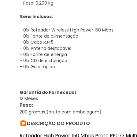
- Peso: 0,200 kg
Itens Inclusos:
- 01x Roteador Wireless High Power 150 Mbps
- 01x Fonte de alimentação
- 01x Cabo RJ45
- 01x Antena destacável
- 01x Fonte de energia
- 01x CD de instalação
- 01x Guia rápido
Garantia do Fornecedor
12 Meses
Peso
:
200 gramas (bruto com embalagem)

DESCRIÇÃO DO PRODUTO
Roteador High Power 150 Mbps Preto RE073 Multi