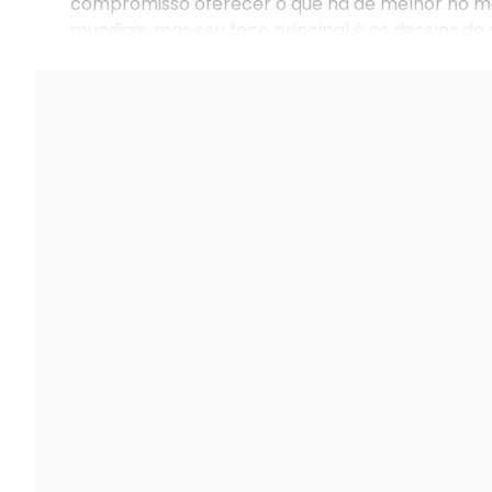
compromisso oferecer o que há de melhor no me
mundiais, mas seu foco principal é os desejos de
levando em consideração o custo/ benefício par