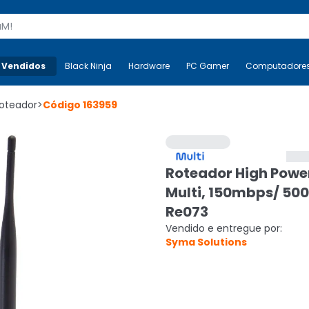
s
 Vendidos
Mais-v-
Black Ninja
Black Ninja
Hardware
Hardware
PC Gamer
PC Gamer
Computadore
Co
oteador
>
Código
163959
Roteador High Powe
Multi, 150mbps/ 50
Re073
Vendido e entregue por:
Syma Solutions