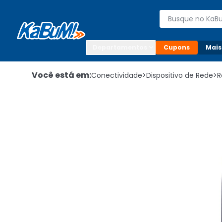
Enviar para:

Buscar produto
Digite o CEP

Departamentos
Cupons
Mais
Você está em:
Conectividade
>
Dispositivo de Rede
>
R