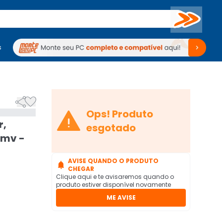
Buscar
s
mputadores
Periféricos
Periféricos
TV
Venda no KaBuM!
TV
Venda no KaBuM!



Ops! Produto
r,
esgotado
0mv -
AVISE QUANDO O PRODUTO

CHEGAR
Clique aqui e te avisaremos quando o
produto estiver disponível novamente
ME AVISE