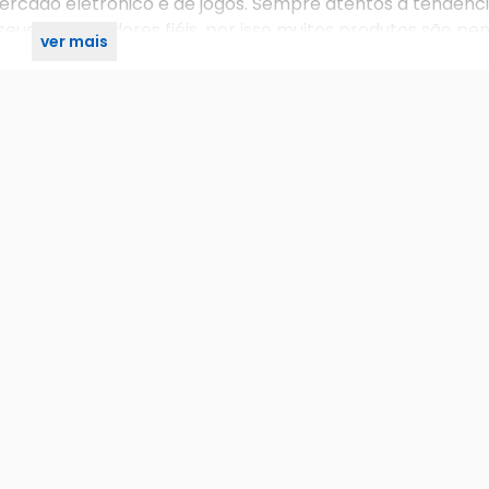
rcado eletrônico e de jogos. Sempre atentos a tendênc
 seus consumidores fiéis, por isso muitos produtos são pe
ver mais
a todos.Adquira o seu roteador na Syma Solutions