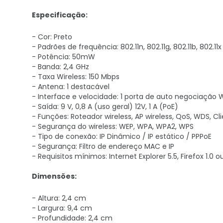
Especificação:
- Cor: Preto
- Padrões de frequência: 802.11n, 802.11g, 802.11b, 802.11x
- Potência: 50mW
- Banda: 2,4 GHz
- Taxa Wireless: 150 Mbps
- Antena: 1 destacável
- Interface e velocidade: 1 porta de auto negociação
- Saída: 9 V, 0,8 A (uso geral) 12V, 1 A (PoE)
- Funções: Roteador wireless, AP wireless, QoS, WDS, Cli
- Segurança do wireless: WEP, WPA, WPA2, WPS
- Tipo de conexão: IP Dinâmico / IP estático / PPPoE
- Segurança: Filtro de endereço MAC e IP
- Requisitos mínimos: Internet Explorer 5.5, Firefox 1.
Dimensões:
- Altura: 2,4 cm
- Largura: 9,4 cm
- Profundidade: 2,4 cm