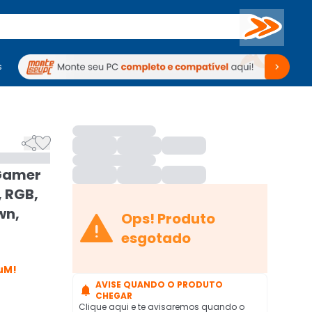
Buscar
s
mputadores
Periféricos
Periféricos
TV
Venda no KaBuM!
TV
Venda no KaBuM!


Gamer
, RGB,
wn,

Ops! Produto
esgotado
uM!
AVISE QUANDO O PRODUTO

CHEGAR
Clique aqui e te avisaremos quando o