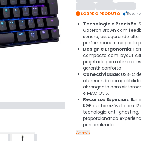

SOBRE O PRODUTO
Resumo 
Tecnologia e Precisão
: 
Gateron Brown com feedba
sonoro, assegurando alta
performance e resposta p
Design e Ergonomia
: Fo
compacto com layout AB
projetado para otimizar e
garantir conforto
Conectividade
: USB-C d
oferecendo compatibilid
abrangente com sistema
e MAC OS X
Recursos Especiais
: Ilu
RGB customizável com 12
tecnologia anti-ghosting,
proporcionando experiênc
personalizada
Ver mais