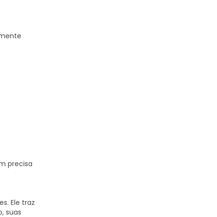
amente
m precisa
s. Ele traz
o, suas