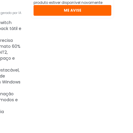
produto estiver disponível novamente
ME AVISE
gerado por IA
Switch
ck tátil e
recisa
rmato 60%
NT2,
spaço e
estacável,
ade
s Windows
minação
 modos e
ia