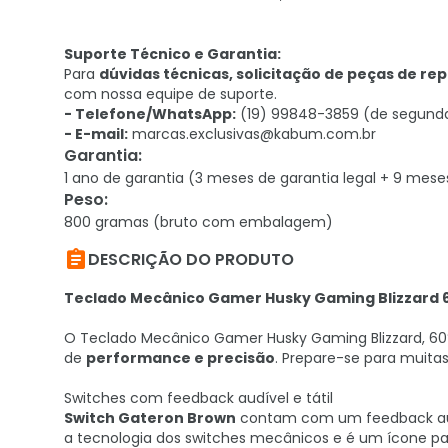
Suporte Técnico e Garantia:
Para
dúvidas técnicas, solicitação de peças de re
com nossa equipe de suporte.
- Telefone/WhatsApp:
(19) 99848-3859 (de segunda a 
- E-mail:
marcas.exclusivas@kabum.com.br
Garantia
:
1 ano de garantia (3 meses de garantia legal + 9 mese
Peso
:
800 gramas (bruto com embalagem)

DESCRIÇÃO DO PRODUTO
Teclado Mecânico Gamer Husky Gaming Blizzard 6
O Teclado Mecânico Gamer Husky Gaming Blizzard, 60%
de
performance e precisão
. Prepare-se para muita
Switches com feedback audível e tátil
Switch Gateron Brown
contam com um feedback audíve
a tecnologia dos switches mecânicos e é um ícone par