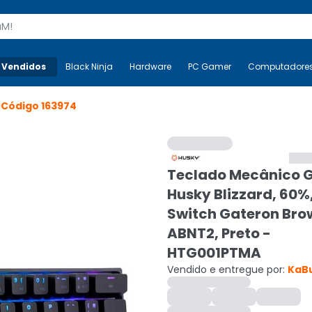
s
 Vendidos
Mais-v-
Black Ninja
Black Ninja
Hardware
Hardware
PC Gamer
PC Gamer
Computadore
Co
>
Código
163974
Teclado Mecânico 
Husky Blizzard, 60%
Switch Gateron Bro
ABNT2, Preto -
HTG001PTMA
Vendido e entregue por:
KaB