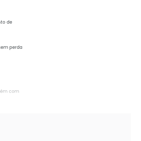
to de
em perda
mbém com