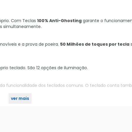
óprio. Com Teclas
100% Anti-Ghosting
garante o funcionamen
s simultaneamente.
ovíveis e a prova de poeira.
50 Milhões de toques por tecla
s
prio teclado. São 12 opções de iluminação.
da funcionalidade dos teclados comuns. O teclado conta ta
ver mais
Mecânico Gamer no KaBuM!