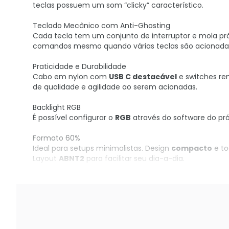
teclas possuem um som “clicky” característico.
Teclado Mecânico com Anti-Ghosting
Cada tecla tem um conjunto de interruptor e mola pr
comandos mesmo quando várias teclas são acionada
Praticidade e Durabilidade
Cabo em nylon com
USB C destacável
e switches rem
de qualidade e agilidade ao serem acionadas.
Backlight RGB
É possível configurar o
RGB
através do software do pró
Formato 60%
Ideal para setups minimalistas. Design
compacto
e to
Layout
ABNT2
para facilitar seu dia-a-dia.
Aproveite essa oportunidade e adquira seu Teclado 