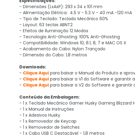
Especificações:
- Dimensões (LxAxP): 293 x 34 x 101 mm
- Alimentação Elétrica: 4.5 V - 5.3 V - 40 mA -120 mA
- Tipo de Teclado: Teclado Mecânico 60%
- Layout: 63 teclas ABNT2
- Efeitos de Iluminação 12 Modos
- Tecnologia Anti-Ghosting: 100% Anti-Ghosting
- Compatibilidade: Windows 10, 8.1, 8, 7 e MAC OS X
- Acabamento do Cabo: Nylon Trançado
- Dimensão do Cabo: 1,8 metros
Downloads:
-
Clique Aqui
para baixar o Manual do Produto e aprov
-
Clique Aqui
para baixar a V1 do Software e garanti
-
Clique Aqui
para baixar a V2 do Software e garanti
Conteúdo da Embalagem:
- 1 x Teclado Mecânico Gamer Husky Gaming Blizzar
- 1 x Manual de Instruções
- 1 x Adesivos Husky
- 1 x Removedor de Keycap
- 1 x Removedor de Switches
- 1 x Cabo USB C Destacável - 1,8 metros