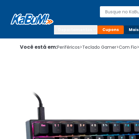
Enviar para:

Buscar produto
Digite o CEP

Departamentos
Cupons
Mais
Você está em:
Periféricos
>
Teclado Gamer
>
Com Fio