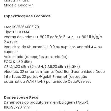
Marca: TP-Link
Modelo: Deco M4
Especificações Técnicas
EAN: 6935364085179
Tipo: DECO M4
Padrão de Rede: IEEE 802.11 ac/n/a 5 GHz, IEEE 802.11 b/g/n
2.4 GHz
Requsitos de Sistema: iOS 9.0 ou superior, Android 4.4 ou
superior
Velocidade (recepção/transmissão):
FCC: &lt,30 dBm
CE: &lt,20 dBm (2.4 GHz) &lt,23 dBm (5 GHz)
Alcance: 02 antenas internas Dual Band por unidade Deco
Interface: 02 portas Gigabit Ethernet (detecção
automática WAN / LAN) por unidade DecoWireless
Dimensões e Peso
Dimensões do produto sem embalagem (AxLxP):
190x90x90 mm