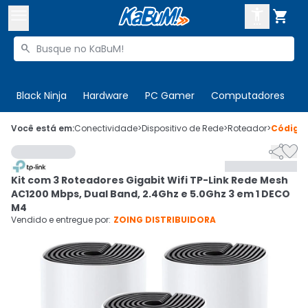



Buscar produtos


Enviar para:
Digite o CEP
Black Ninja
Hardware
PC Gamer
Computadores
P

Olá. Acesse sua conta
Você está em:
Conectividade
>
Dispositivo de Rede
>
Roteador
>
Código


ENTRE

Departamentos
Kit com 3 Roteadores Gigabit Wifi TP-Link Rede Mesh
CADASTRE-SE
Cupons

AC1200 Mbps, Dual Band, 2.4Ghz e 5.0Ghz 3 em 1 DECO
M4
Mais Vendidos

Vendido e entregue por:
ZOING DISTRIBUIDORA
Ativar tradutor em libras
