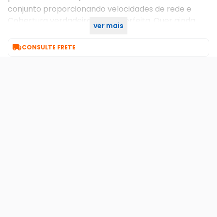
conjunto proporcionando velocidades de rede e
Cobertura verdadeiramente perfeita. Quer ainda
ver mais
mais cobertura? Basta adicionar outro Deco.

CONSULTE FRETE