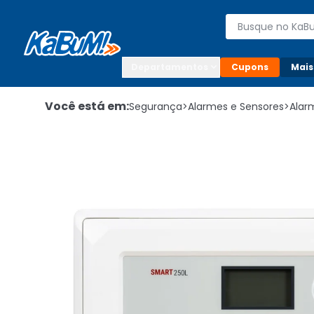
Enviar para:

Buscar produto
Digite o CEP

Departamentos
Cupons
Mais
Você está em:
Segurança
>
Alarmes e Sensores
>
Alar