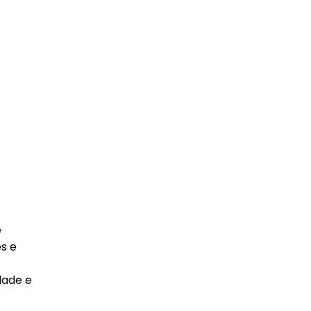
e
s e
dade e