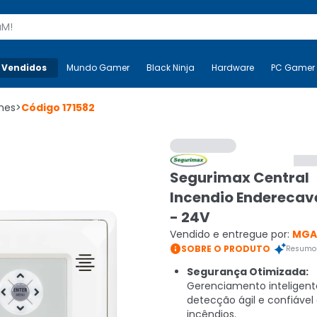
s
 Vendidos
Mais-v-
Mundo Gamer
Mundo Gamer
Black Ninja
Black Ninja
Hardware
Hardware
PC Gamer
mes
>
Código
171582
Segurimax Central
Incendio Enderecave
- 24V
Vendido e entregue por:
MGA

SOBRE O PRODUTO
Resumo 
Segurança Otimizada:
Gerenciamento inteligent
detecção ágil e confiável
incêndios.