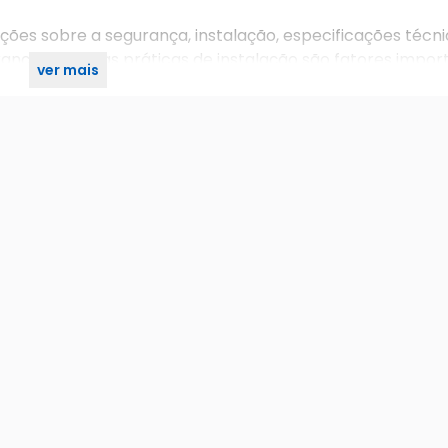
ões sobre a segurança, instalação, especificações técni
rança e as boas práticas de instalação são fatores impor
ver mais
 central.