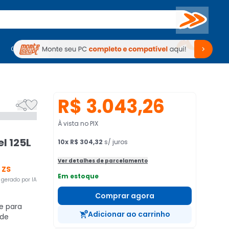
Buscar
PC Gamer
Computadores
Computadores
Periféricos
Periféricos
TV
Venda no KaBuM!
TV
Venda no KaBuM!
R$ 3.043,26


À vista no PIX
l 125L
10
x
R$ 304,32
s/ juros
Ver detalhes de parcelamento
 ZS
Em estoque
gerado por IA
Comprar agora
e para
Adicionar ao carrinho
 de