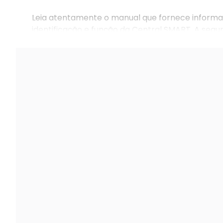
Leia atentamente o manual que fornece informaç
identificação e função da Central SMART. A segu
para uma operação eficiente e funcionamento da