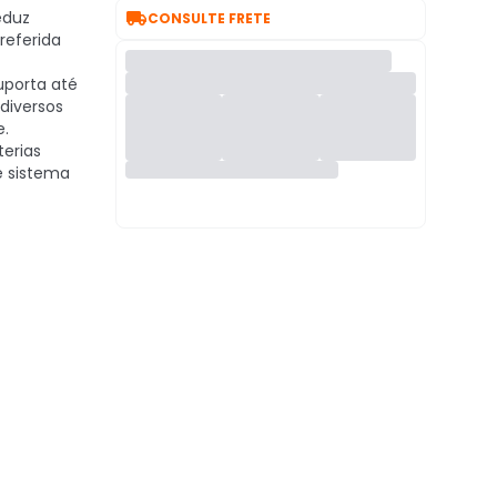

duz
CONSULTE FRETE
referida
porta até
 diversos
e.
erias
e sistema