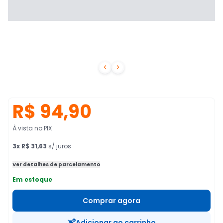


R$ 94,90
À vista no PIX
3
x
R$ 31,63
s/ juros
Ver detalhes de parcelamento
Em estoque
Comprar agora
Adicionar ao carrinho