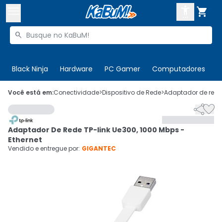



Buscar produtos


Enviar para:
Digite o CEP
Black Ninja
Hardware
PC Gamer
Computadores
P

Olá. Acesse sua conta
Você está em:
Conectividade
>
Dispositivo de Rede
>
Adaptador de rede


ENTRE

Departamentos
Adaptador De Rede TP-link Ue300, 1000 Mbps -
CADASTRE-SE
Cupons

Ethernet
Vendido e entregue por:
GIGANTEC
Mais Vendidos

Ativar tradutor em libras
