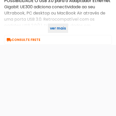
POSSIBILIDADE O USB 3.0 para o Adaptador Ethernet
Gigabit UE300 adiciona conectividade ao seu
Ultrabook, PC desktop ou MacBook Air através de
uma porta USB 3.0. Retrocompatível com os
padrões USB 2.0/1.1, trasnferindo dados em
ver mais
velocidade ultrarápida através da porta Ethernet..

CONSULTE FRETE