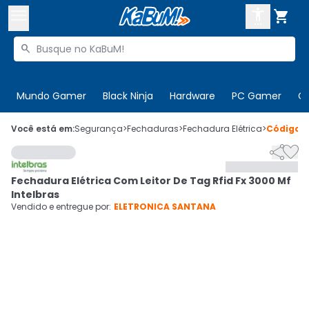



Buscar produtos


Enviar para:
Digite o CEP
Mundo Gamer
Black Ninja
Hardware
PC Gamer
C

Olá. Acesse sua conta
Você está em:
Segurança
>
Fechaduras
>
Fechadura Elétrica
>
Código
1


ENTRE

Departamentos
Fechadura Elétrica Com Leitor De Tag Rfid Fx 3000 Mf
CADASTRE-SE
Cupons

Intelbras
Vendido e entregue por:
ELETRONICA SANTANA
Mais Vendidos

Ativar tradutor em libras
