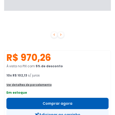


R$ 970,26
À vista no PIX
com
5
% de desconto
10
x
R$ 102,13
s/ juros
Ver detalhes de parcelamento
Em estoque
Comprar agora
Adicionar ao carrinho