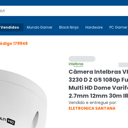
s
 Vendidos
Mais-v-
Mundo Gamer
Mundo Gamer
Black Ninja
Black Ninja
Hardware
Hardware
PC Gamer
ódigo
179946
Câmera Intelbras V
3230 D Z G5 1080p Fu
Multi HD Dome Varif
2.7mm 12mm 30m IR
Vendido e entregue por:
ELETRONICA SANTANA