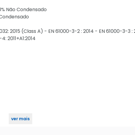
90% Não Condensado
o Condensado
5032: 2015 (Class A) - EN 61000-3-2 : 2014 - EN 61000-3-3 : 
4: 2011+A1:2014
ver mais
 Multi HD Dome Varifocal 2.7mm 12mm 30m IR IK10