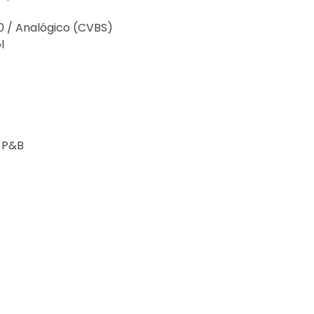
0 / Analógico (CVBS)
l
e P&B