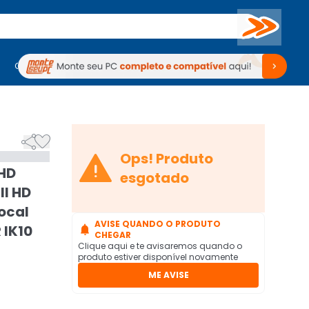
Buscar
PC Gamer
Computadores
Computadores
Periféricos
Periféricos
TV
Venda no KaBuM!
TV
Venda no KaBuM!



Ops! Produto
HD
esgotado
ll HD
ocal
AVISE QUANDO O PRODUTO
 IK10

CHEGAR
Clique aqui e te avisaremos quando o
produto estiver disponível novamente
ME AVISE