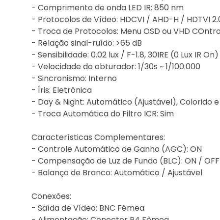
- Comprimento de onda LED IR: 850 nm
- Protocolos de Vídeo: HDCVI / AHD-H / HDTVI 2.
- Troca de Protocolos: Menu OSD ou VHD COntro
- Relação sinal-ruído: >65 dB
- Sensibilidade: 0.02 lux / F-1.8, 30IRE (0 Lux IR On)
- Velocidade do obturador: 1/30s ~ 1/100.000
- Sincronismo: Interno
- Íris: Eletrônica
- Day & Night: Automático (Ajustável), Colorido 
- Troca Automática do Filtro ICR: Sim
Características Complementares:
- Controle Automático de Ganho (AGC): ON
- Compensação de Luz de Fundo (BLC): ON / OFF
- Balanço de Branco: Automático / Ajustável
Conexões:
- Saída de Vídeo: BNC Fêmea
- Alimentação: Conector P4 Fêmea