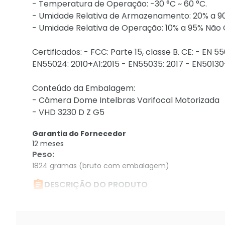
- Temperatura de Operação: -30 °C ~ 60 °C.
- Umidade Relativa de Armazenamento: 20% a 
- Umidade Relativa de Operação: 10% a 95% Nã
Certificados: - FCC: Parte 15, classe B. CE: - EN 5
EN55024: 2010+A1:2015 - EN55035: 2017 - EN50130-
Conteúdo da Embalagem:
- Câmera Dome Intelbras Varifocal Motorizada
- VHD 3230 D Z G5
Garantia do Fornecedor
12 meses
Peso
:
1824 gramas (bruto com embalagem)

DESCRIÇÃO DO PRODUTO
Câmera Intelbras VHD 3230 D Z G5 1080p Full HD