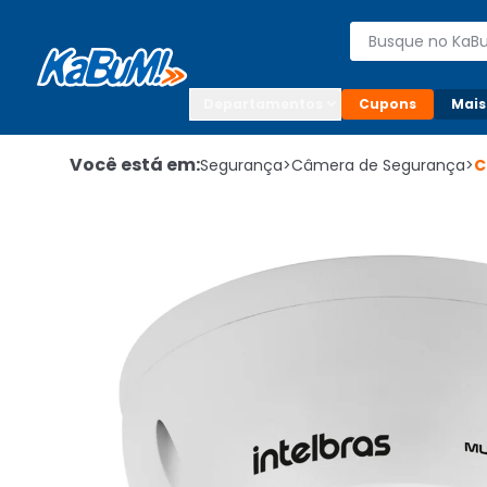
Enviar para:

Buscar produto
Digite o CEP

Departamentos
Cupons
Mais
Você está em:
Segurança
>
Câmera de Segurança
>
C