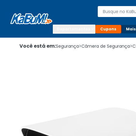
Enviar para:

Buscar produto
Digite o CEP

Departamentos
Cupons
Mais
Você está em:
Segurança
>
Câmera de Segurança
>
C