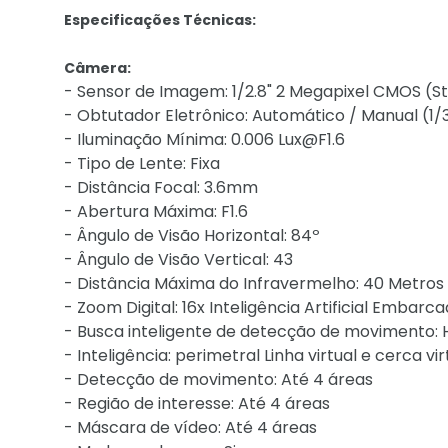
Especificações Técnicas:
Câmera:
- Sensor de Imagem: 1/2.8" 2 Megapixel CMOS (St
- Obtutador Eletrônico: Automático / Manual (1/3
- Iluminação Mínima: 0.006 Lux@F1.6
- Tipo de Lente: Fixa
- Distância Focal: 3.6mm
- Abertura Máxima: F1.6
- Ângulo de Visão Horizontal: 84º
- Ângulo de Visão Vertical: 43
- Distância Máxima do Infravermelho: 40 Metros 
- Zoom Digital: 16x Inteligência Artificial Embarca
- Busca inteligente de detecção de movimento:
- Inteligência: perimetral Linha virtual e cerca v
- Detecção de movimento: Até 4 áreas
- Região de interesse: Até 4 áreas
- Máscara de vídeo: Até 4 áreas