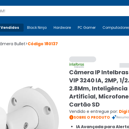
s
 Vendidos
Mais-v-
Black Ninja
Black Ninja
Hardware
Hardware
PC Gamer
PC Gamer
Computadore
Co
âmera Bullet
>
Código
180137
Câmera IP Intelbras 
VIP 3240 IA, 2MP, 1/2.
2.8Mm, Inteligência
Artificial, Microfone
Cartão SD
Vendido e entregue por:
Digi

SOBRE O PRODUTO
Resumo 
IA Avançada para Alerta