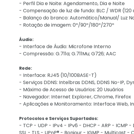
- Perfil Dia e Noite: Agendamento, Dia e Noite
- Compensação de luz de fundo: BLC / WDR (120 
- Balanço do branco: Automático/Manual/ Luz Na
- Rotação de imagem: 0º/90º/180º/270º
Áudio:
- Interface de Áudio: Microfone Interno
- Compressão: G.711a; G.711Mu; G726; AAC
Rede:
- Interface: RJ45 (10/100BASE-T)
- Serviços DDNS: Intelbras DDNS, DDNS No-IP, D
- Máximo de Acesso de Usuários: 20 Usuários
- Navegador: Internet Explorer, Chrome, Firefox
- Aplicações e Monitoramento: Interface Web, Intelb
Protocolos e Serviços Suportados:
- TCP - UDP - IPv4 - IPv6 - DHCP - ARP - ICMP - 
SSL - TLS - UPnP® - Bonjour - IGMP - Multicast - 