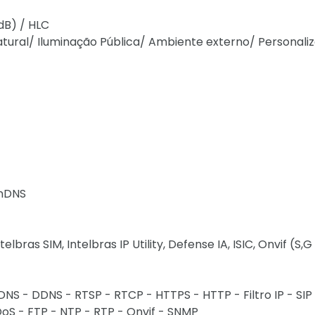
dB) / HLC
tural/ Iluminação Pública/ Ambiente externo/ Personali
ynDNS
ras SIM, Intelbras IP Utility, Defense IA, ISIC, Onvif (S,G
DNS - DDNS - RTSP - RTCP - HTTPS - HTTP - Filtro IP - SIP
QoS - FTP - NTP - RTP - Onvif - SNMP