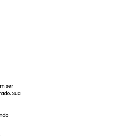
em ser
rado. Sua
ando