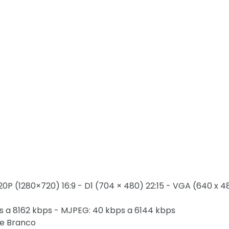
720P (1280×720) 16:9 - D1 (704 × 480) 22:15 - VGA (640 x 4
bps a 8162 kbps - MJPEG: 40 kbps a 6144 kbps
 e Branco