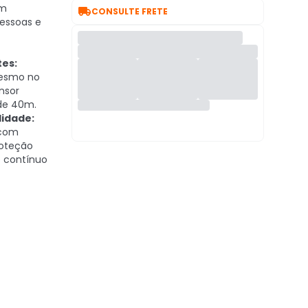
om

CONSULTE FRETE
pessoas e
tes:
mesmo no
nsor
 de 40m.
lidade:
 com
oteção
 contínuo