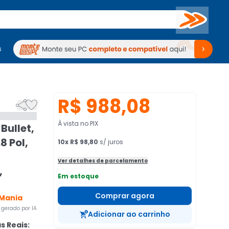
Buscar
s
mputadores
Periféricos
Periféricos
TV
Venda no KaBuM!
TV
Venda no KaBuM!
R$ 988,08


À vista no PIX
Bullet,
8 Pol,
10
x
R$ 98,80
s/ juros
Ver detalhes de parcelamento
,
Em estoque
Comprar agora
 Mania
gerado por IA
Adicionar ao carrinho
s Reais: