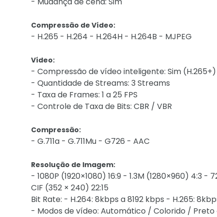
- Mudança de cena: Sim
Compressão de Vídeo:
- H.265 - H.264 - H.264H - H.264B - MJPEG
Vídeo:
- Compressão de vídeo inteligente: Sim (H.265+)
- Quantidade de Streams: 3 Streams
- Taxa de Frames: 1 a 25 FPS
- Controle de Taxa de Bits: CBR / VBR
Compressão:
- G.711a - G.711Mu - G726 - AAC
Resolução de Imagem:
- 1080P (1920×1080) 16:9 - 1.3M (1280×960) 4:3 - 
CIF (352 × 240) 22:15
Bit Rate: - H.264: 8kbps a 8192 kbps - H.265: 8k
- Modos de vídeo: Automático / Colorido / Preto