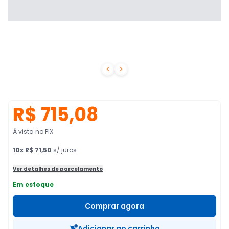


R$ 715,08
À vista no PIX
10
x
R$ 71,50
s/ juros
Ver detalhes de parcelamento
Em estoque
Comprar agora
Adicionar ao carrinho