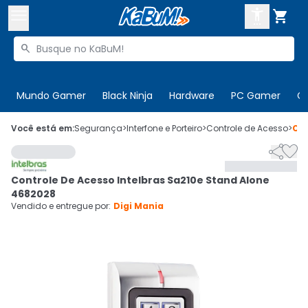



Buscar produtos


Enviar para:
Digite o CEP
Mundo Gamer
Black Ninja
Hardware
PC Gamer
C

Olá. Acesse sua conta
Você está em:
Segurança
>
Interfone e Porteiro
>
Controle de Acesso
>
Có


ENTRE

Departamentos
Controle De Acesso Intelbras Sa210e Stand Alone
CADASTRE-SE
Cupons

4682028
Vendido e entregue por:
Digi Mania
Mais Vendidos

Ativar tradutor em libras
