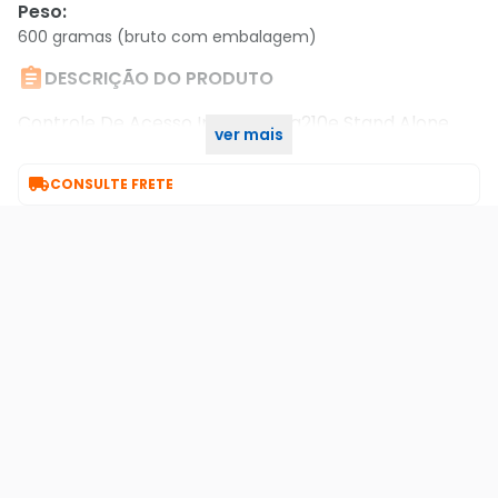
Peso
:
600 gramas (bruto com embalagem)

DESCRIÇÃO DO PRODUTO
Controle De Acesso Intelbras Sa210e Stand Alone
ver mais
4682028

CONSULTE FRETE