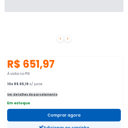


R$ 651,97
À vista no PIX
10
x
R$ 65,19
s/ juros
Ver detalhes de parcelamento
Em estoque
Comprar agora
Adicionar ao carrinho