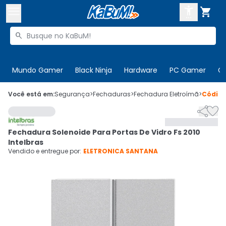



Buscar produtos


Enviar para:
Digite o CEP
Mundo Gamer
Black Ninja
Hardware
PC Gamer
C

Olá. Acesse sua conta
Você está em:
Segurança
>
Fechaduras
>
Fechadura Eletroímã
>
Códig


ENTRE

Departamentos
Fechadura Solenoide Para Portas De Vidro Fs 2010
CADASTRE-SE
Cupons

Intelbras
Vendido e entregue por:
ELETRONICA SANTANA
Mais Vendidos

Ativar tradutor em libras
