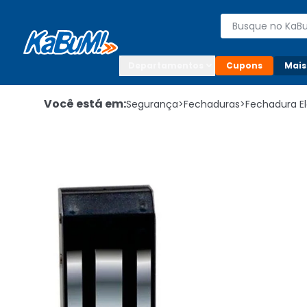
Enviar para:

Buscar produto
Digite o CEP

Departamentos
Cupons
Mais
Você está em:
Segurança
>
Fechaduras
>
Fechadura E