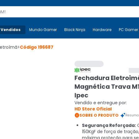
s
 Vendidos
Mais-v-
Mundo Gamer
Mundo Gamer
Black Ninja
Black Ninja
Hardware
Hardware
PC Gamer
letroímã
>
Código
196687
Fechadura Eletroim
Magnética Trava M1
Ipec
Vendido e entregue por:
HD Store Oficial

SOBRE O PRODUTO
Resumo 
Segurança Reforçada:
150KgF de força de tração
máxima proteção para se