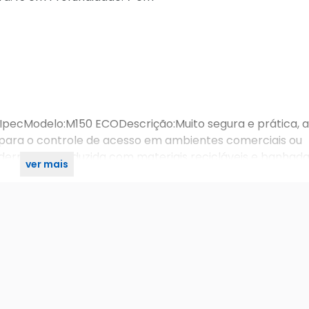
IpecModelo:M150 ECODescrição:Muito segura e prática, a
 para o controle de acesso em ambientes comerciais ou
 moderno e é produzida com materiais recicláveis e banha
ver mais