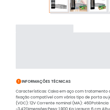

INFORMAÇÕES TÉCNICAS
Características: Caixa em aço com tratamento 
fixação compatível com vários tipo de porta ou j
(VDC): 12V Corrente nominal (MA): 460Potência
~3,42Dimensões:Peso: 1,900 Kg Largura: 6 cm Altu