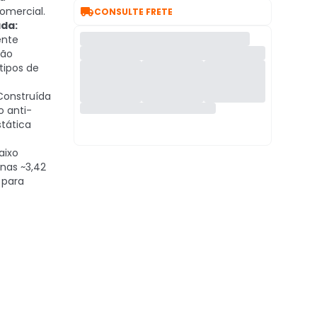

omercial.
CONSULTE FRETE
da:
ente
ção
tipos de
onstruída
 anti-
stática
aixo
nas ~3,42
 para