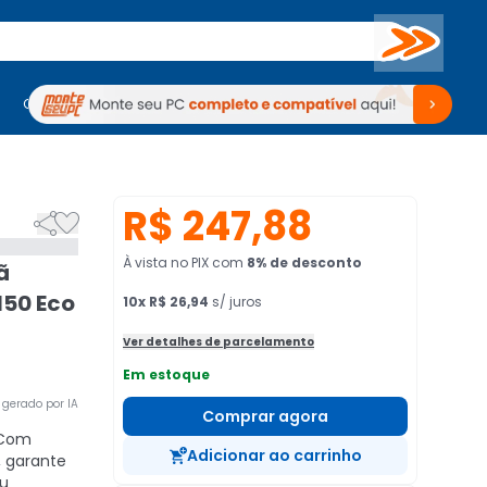
Buscar
PC Gamer
Computadores
Computadores
Periféricos
Periféricos
TV
Venda no KaBuM!
TV
Venda no KaBuM!
R$ 247,88


À vista no PIX
com
8
% de desconto
ã
50 Eco
10
x
R$ 26,94
s/ juros
Ver detalhes de parcelamento
Em estoque
gerado por IA
Comprar agora
Com
Adicionar ao carrinho
, garante
u