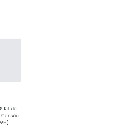
 Kit de
150Tensão
WH):