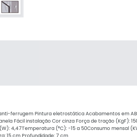
anti-ferrugem Pintura eletrostática Acabamentos em ABS
anela Fácil instalação Cor cinza Força de tração (KgF): 
 (W): 4,47Temperatura (°C): -15 a 50Consumo mensal (K
ra: 15 cm Profundidade: 7 cm