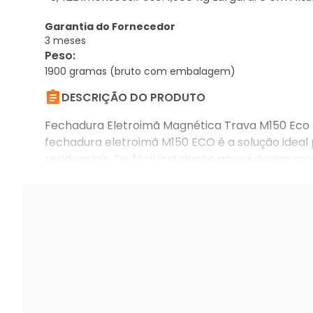
Garantia do Fornecedor
3 meses
Peso
:
1900 gramas (bruto com embalagem)

DESCRIÇÃO DO PRODUTO
Fechadura Eletroimã Magnética Trava M150 Eco 
fechadura eletroimã M150 ECO é a solução ideal
residenciais. De fácil instalação possui design
CROMO.