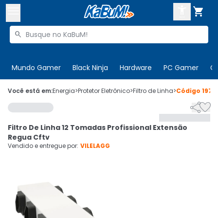



Buscar produtos


Enviar para:
Digite o CEP
Mundo Gamer
Black Ninja
Hardware
PC Gamer
C

Olá. Acesse sua conta
Você está em:
Energia
>
Protetor Eletrônico
>
Filtro de Linha
>
Código
1971


ENTRE

Departamentos
Filtro De Linha 12 Tomadas Profissional Extensão
CADASTRE-SE
Cupons

Regua Cftv
Vendido e entregue por:
VILELAGG
Mais Vendidos

Ativar tradutor em libras
