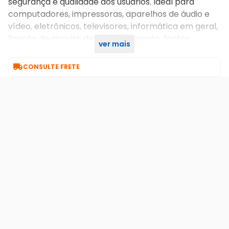
segurança e qualidade aos usuários. Ideal para
computadores, impressoras, aparelhos de áudio e
vídeo, eletrônicos, televisores, informática em geral,
ligação de circuito de monitoramento, fontes
ver mais
chaveadas.

CONSULTE FRETE