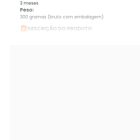
3 meses
Peso
:
300 gramas (bruto com embalagem)

DESCRIÇÃO DO PRODUTO
Botoeira Ipec Com Fio 2 Botões