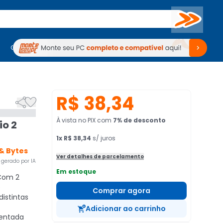
Buscar
PC Gamer
Computadores
Computadores
Periféricos
Periféricos
TV
Venda no KaBuM!
TV
Venda no KaBuM!
R$ 38,34


À vista no PIX
com
7
% de desconto
io 2
1
x
R$ 38,34
s/ juros
 & Bytes
Ver detalhes de parcelamento
gerado por IA
Em estoque
om 2
e
Comprar agora
istintas
Adicionar ao carrinho
entada