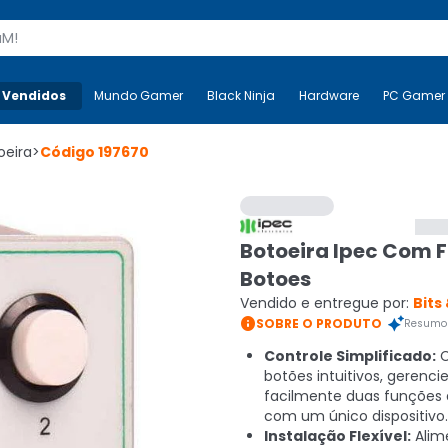
s
 Vendidos
Mais-v-
Mundo Gamer
Mundo Gamer
Black Ninja
Black Ninja
Hardware
Hardware
PC Gamer
oeira
>
Código
197670
Botoeira Ipec Com F
Botoes
Vendido e entregue por:
Bits

SOBRE O PRODUTO
Resumo 
Controle Simplificado:
C
botões intuitivos, gerenci
facilmente duas funções d
com um único dispositivo.
Instalação Flexível:
Alim