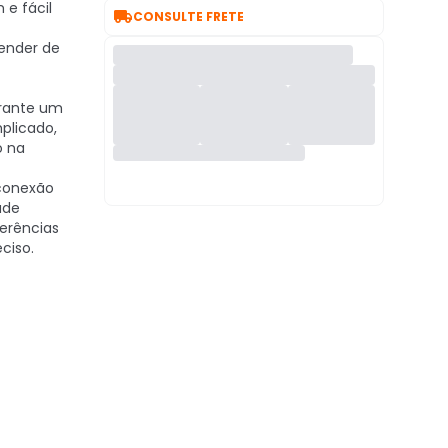
 e fácil

CONSULTE FRETE
ender de
arante um
licado,
 na
conexão
ade
ferências
ciso.