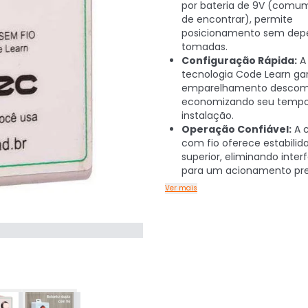
por bateria de 9V (comum
de encontrar), permite
posicionamento sem dep
tomadas.
Configuração Rápida:
A
tecnologia Code Learn g
emparelhamento descomp
economizando seu tempo
instalação.
Operação Confiável:
A 
com fio oferece estabilid
superior, eliminando inter
para um acionamento pre
Ver mais