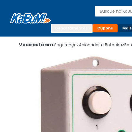
Enviar para:

Buscar produto
Digite o CEP

Departamentos
Cupons
Mais
Você está em:
Segurança
>
Acionador e Botoeira
>
Bot