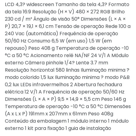
LCD 4,3? widescreen Tamanho da tela 4,3? Formato
da tela 16:9 Resolução (H × V) 480 × 272 RGB Brilho
230 cd / m² Ângulo de visão 50° Dimensões (L × A ×
P) 20,7 × 19,1 × 6,1 cm Tensão de operação Rede 100 a
240 Vac (automática) Frequência de operação
50/60 Hz Consumo 6,5 W (em uso) 1,5 W (em
repouso) Peso 408 g Temperatura de operação -10
°C a 50 °C Acionamento relé NA/NF 24 V/1 A Módulo
externo Câmera pinhole 1/4? Lente 3.7 mm
Resolução horizontal 580 linhas Iluminação minima ?
modo colorido 1,5 lux Iluminação minima ? modo P&B
0,2 lux LEDs infravermelhos 2 Abertura fechadura
elétrica 12 V/1 A Frequência de operação 50/60 Hz
Dimensões (L × A × P) 9,5 × 14,9 × 5,5 cm Peso 146 g
Temperatura de operação -10 °C a 50 °C Dimensões
(A x L x P) 191mm x 207mm x 61mm Peso 408g
Conteúdo da embalagem 1 módulo interno 1 módulo
externo 1 kit para fixação 1 guia de instalação