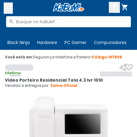



Buscar produtos


Enviar para:
Digite o CEP
Black Ninja
Hardware
PC Gamer
Computadores
P

Olá. Acesse sua conta
Você está em:
Segurança
>
Interfone e Porteiro
>
Código
197806


ENTRE

Departamentos
Video Porteiro Residencial Tela 4.3 Ivr 1010
CADASTRE-SE
Cupons

Vendido e entregue por:
Zema Oficial
Mais Vendidos

Ativar tradutor em libras
