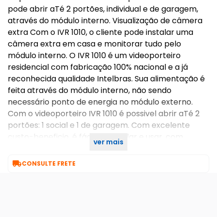
pode abrir aTé 2 portões, individual e de garagem,
através do módulo interno. Visualização de câmera
extra Com o IVR 1010, o cliente pode instalar uma
câmera extra em casa e monitorar tudo pelo
módulo interno. O IVR 1010 é um videoporteiro
residencial com fabricação 100% nacional e a já
reconhecida qualidade Intelbras. Sua alimentação é
feita através do módulo interno, não sendo
necessário ponto de energia no módulo externo.
Com o videoporteiro IVR 1010 é possivel abrir aTé 2
portões: 1 social e 1 de garagem. Com excelente
custo-beneficio, é fácil de instalar e usar, com
ver mais
funções que garantem mais segurança aos usuários.

CONSULTE FRETE