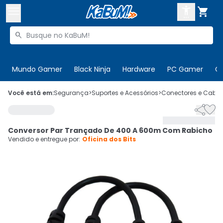



Buscar produtos


Enviar para:
Digite o CEP
Mundo Gamer
Black Ninja
Hardware
PC Gamer
C

Olá. Acesse sua conta
Você está em:
Segurança
>
Suportes e Acessórios
>
Conectores e Cabo


ENTRE

Departamentos
Conversor Par Trançado De 400 A 600m Com Rabicho
CADASTRE-SE
Cupons

Vendido e entregue por:
Oficina dos Bits
Mais Vendidos

Ativar tradutor em libras
