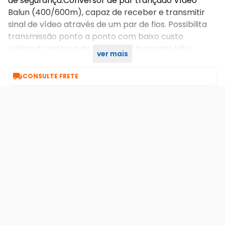
de segurança.Conversor de par trançado Vídeo
Balun (400/600m), capaz de receber e transmitir
sinal de vídeo através de um par de fios. Possibilita
transmissão ponto a ponto com baixo custo
utilizando sistema de fios de par trançado.Não
ver mais
requer alimentação, é um conversor passivo.

CONSULTE FRETE