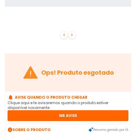



Ops! Produto esgotado

AVISE QUANDO O PRODUTO CHEGAR
Clique aqui e te avisaremos quando o produto estiver
disponível novamente
ME AVISE

SOBRE O PRODUTO
Resumo gerado por IA