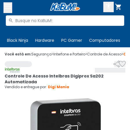



Buscar produtos


Enviar para:
Digite o CEP
Black Ninja
Hardware
PC Gamer
Computadores
P

Olá. Acesse sua conta
Você está em:
Segurança
>
Interfone e Porteiro
>
Controle de Acesso
>
Có


ENTRE

Departamentos
Controle De Acesso Intelbras Digiprox Sa202
CADASTRE-SE
Cupons

Automatizada
Vendido e entregue por:
Digi Mania
Mais Vendidos

Ativar tradutor em libras
