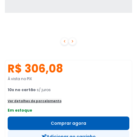


R$ 306,08
À vista no PIX
10
x no cartão
s/ juros
Ver detalhes de parcelamento
Em estoque
Comprar agora
Adicionar ao carrinho