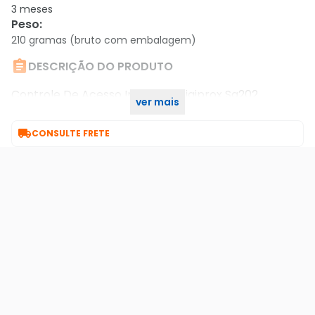
3 meses
Peso
:
210 gramas (bruto com embalagem)

DESCRIÇÃO DO PRODUTO
Controle De Acesso Intelbras Digiprox Sa202
ver mais
Automatizada

CONSULTE FRETE