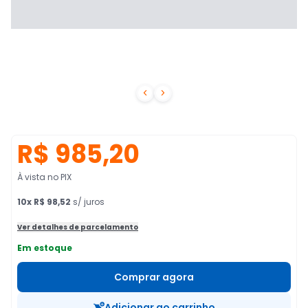


R$ 985,20
À vista no PIX
10
x
R$ 98,52
s/ juros
Ver detalhes de parcelamento
Em estoque
Comprar agora
Adicionar ao carrinho