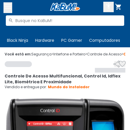



Buscar produtos


Enviar para:
Digite o CEP
Black Ninja
Hardware
PC Gamer
Computadores
P

Olá. Acesse sua conta
Você está em:
Segurança
>
Interfone e Porteiro
>
Controle de Acesso
>
Có


ENTRE

Departamentos
Controle De Acesso Multifuncional, Control Id, Idflex
CADASTRE-SE
Cupons

Lite, Biométrica E Proximidade
Vendido e entregue por:
Mundo do Instalador
Mais Vendidos

Ativar tradutor em libras
