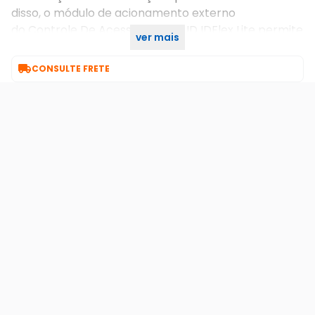
disso, o módulo de acionamento externo
do Controle De Acesso Control ID IDFlex Lite permite
ver mais
soluções expansíveis, com maior segurança.

CONSULTE FRETE