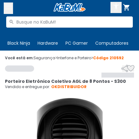



Buscar produtos


Enviar para:
Digite o CEP
Black Ninja
Hardware
PC Gamer
Computadores
P

Olá. Acesse sua conta
Você está em:
Segurança
>
Interfone e Porteiro
>
Código
210592


ENTRE

Departamentos
Porteiro Eletrônico Coletivo AGL de 8 Pontos - S300
CADASTRE-SE
Cupons

Vendido e entregue por:
OKDISTRIBUIDOR
Mais Vendidos

Ativar tradutor em libras
