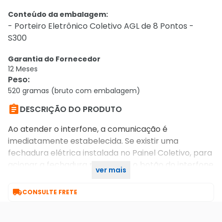
Conteúdo da embalagem:
- Porteiro Eletrônico Coletivo AGL de 8 Pontos -
S300
Garantia do Fornecedor
12 Meses
Peso
:
520 gramas (bruto com embalagem)

DESCRIÇÃO DO PRODUTO
Ao atender o interfone, a comunicação é
imediatamente estabelecida. Se existir uma
fechadura elétrica instalada no Painel Coletivo, para
acionar a fechadura pressionar o botão do interfone
ver mais
com o monofone longe do ouvido.

CONSULTE FRETE