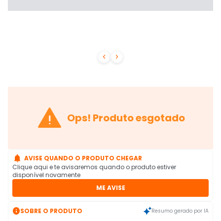



Ops! Produto esgotado

AVISE QUANDO O PRODUTO CHEGAR
Clique aqui e te avisaremos quando o produto estiver
disponível novamente
ME AVISE

SOBRE O PRODUTO
Resumo gerado por IA