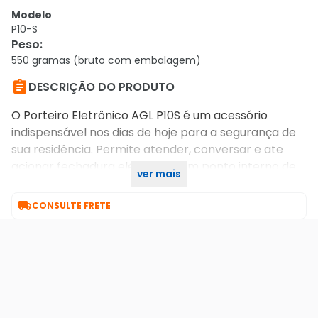
Modelo
P10-S
Peso
:
550 gramas (bruto com embalagem)

DESCRIÇÃO DO PRODUTO
O Porteiro Eletrônico AGL P10S é um acessório
indispensável nos dias de hoje para a segurança de
sua residência. Permite atender, conversar e ate
acionar fechadura elétrica de um ponto interno de
ver mais
sua residência, escritório ou comércio.

CONSULTE FRETE