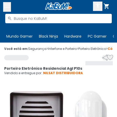



Buscar produtos


Enviar para:
Digite o CEP
Mundo Gamer
Black Ninja
Hardware
PC Gamer
C

Olá. Acesse sua conta
Você está em:
Segurança
>
Interfone e Porteiro
>
Porteiro Eletrônico
>
Códi


ENTRE

Departamentos
Porteiro Eletrônico Residencial Agl P10s
CADASTRE-SE
Cupons

Vendido e entregue por:
NILSAT DISTRIBUIDORA
Mais Vendidos

Ativar tradutor em libras
