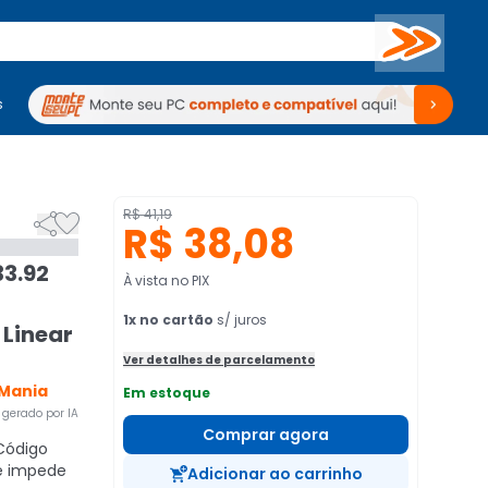
Buscar
s
mputadores
Periféricos
Periféricos
TV
Venda no KaBuM!
TV
Venda no KaBuM!


R$ 41,19
R$ 38,08
33.92
À vista no PIX
1
x no cartão
s/ juros
l Linear
Ver detalhes de parcelamento
 Mania
Em estoque
gerado por IA
Comprar agora
ódigo
de impede
Adicionar ao carrinho