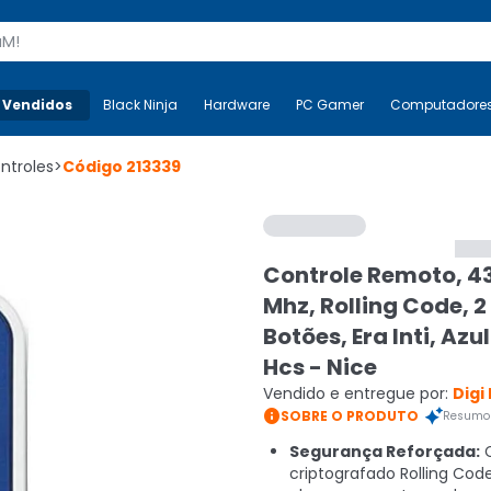
s
 Vendidos
Mais-v-
Black Ninja
Black Ninja
Hardware
Hardware
PC Gamer
PC Gamer
Computadore
Co
ntroles
>
Código
213339
Controle Remoto, 4
Mhz, Rolling Code, 2
Botões, Era Inti, Azu
Hcs - Nice
Vendido e entregue por:
Digi

SOBRE O PRODUTO
Resumo 
Segurança Reforçada:
C
criptografado Rolling Co