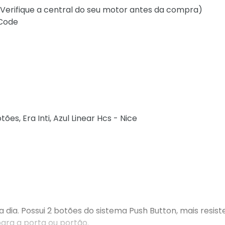
(Verifique a central do seu motor antes da compra)
 Code
ões, Era Inti, Azul Linear Hcs - Nice
 dia. Possui 2 botões do sistema Push Button, mais resist
para a porta ou portão.