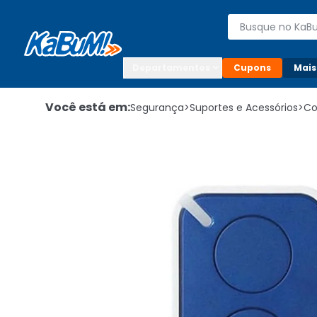
Enviar para:

Buscar produto
Digite o CEP

Departamentos
Cupons
Mais
Você está em:
Segurança
>
Suportes e Acessórios
>
Co