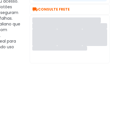
u acesso.
otões

CONSULTE FRETE
asseguram
falhas.
taliano que
 com
.
eal para
ndo uso