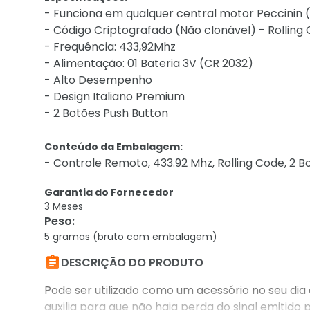
- Funciona em qualquer central motor Peccinin 
- Código Criptografado (Não clonável) - Rolling
- Frequência: 433,92Mhz
- Alimentação: 01 Bateria 3V (CR 2032)
- Alto Desempenho
- Design Italiano Premium
- 2 Botões Push Button
Conteúdo da Embalagem:
- Controle Remoto, 433.92 Mhz, Rolling Code, 2 Bot
Garantia do Fornecedor
3 Meses
Peso
:
5 gramas (bruto com embalagem)

DESCRIÇÃO DO PRODUTO
Pode ser utilizado como um acessório no seu dia a
auxilia para que não haja perda do sinal emitido 