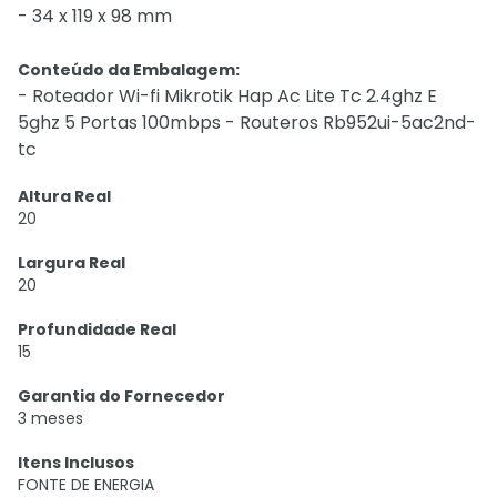
- 34 x 119 x 98 mm
Conteúdo da Embalagem:
- Roteador Wi-fi Mikrotik Hap Ac Lite Tc 2.4ghz E
5ghz 5 Portas 100mbps - Routeros Rb952ui-5ac2nd-
tc
Altura Real
20
Largura Real
20
Profundidade Real
15
Garantia do Fornecedor
3 meses
Itens Inclusos
FONTE DE ENERGIA