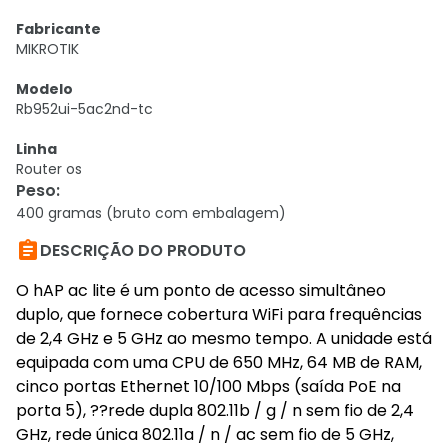
Fabricante
MIKROTIK
Modelo
Rb952ui-5ac2nd-tc
Linha
Router os
Peso
:
400 gramas (bruto com embalagem)

DESCRIÇÃO DO PRODUTO
O hAP ac lite é um ponto de acesso simultâneo
duplo, que fornece cobertura WiFi para frequências
de 2,4 GHz e 5 GHz ao mesmo tempo. A unidade está
equipada com uma CPU de 650 MHz, 64 MB de RAM,
cinco portas Ethernet 10/100 Mbps (saída PoE na
porta 5), ??rede dupla 802.11b / g / n sem fio de 2,4
GHz, rede única 802.11a / n / ac sem fio de 5 GHz,