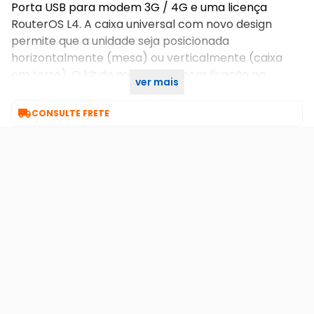
Porta USB para modem 3G / 4G e uma licença
RouterOS L4. A caixa universal com novo design
permite que a unidade seja posicionada
horizontalmente (mesa) ou verticalmente (caixa
em torre). O kit de montagem com fixação na
ver mais
parede é fornecido

CONSULTE FRETE