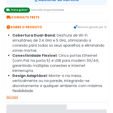

Frete grátis*
Consulte disponibilidade

CONSULTE FRETE

SOBRE O PRODUTO
Resumo gerado por IA
Cobertura Dual-Band:
Desfrute de Wi-Fi
simultâneo de 2.4 GHz e 5 GHz, otimizando a
conexão para todos os seus aparelhos e eliminando
zonas mortas.
Conectividade Flexível:
Cinco portas Ethernet
(com PoE na porta 5) e USB para modem 3G/4G,
garantindo múltiplas conexões e internet
ininterrupta.
Design Adaptável:
Monte-o na mesa,
verticalmente ou na parede, integrando-se
discretamente a qualquer ambiente com máxima
flexibilidade.
Ver mais