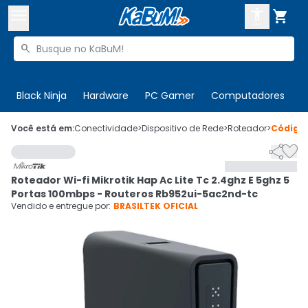



Buscar produtos


Enviar para:
Digite o CEP
Black Ninja
Hardware
PC Gamer
Computadores
P

Olá. Acesse sua conta
Você está em:
Conectividade
>
Dispositivo de Rede
>
Roteador
>
Código


ENTRE

Departamentos
Roteador Wi-fi Mikrotik Hap Ac Lite Tc 2.4ghz E 5ghz 5
CADASTRE-SE
Cupons

Portas 100mbps - Routeros Rb952ui-5ac2nd-tc
Vendido e entregue por:
BRASILTEK OFICIAL
Mais Vendidos

Ativar tradutor em libras
