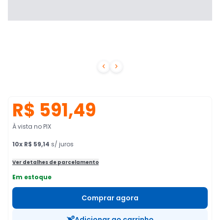


R$ 591,49
À vista no PIX
10
x
R$ 59,14
s/ juros
Ver detalhes de parcelamento
Em estoque
Comprar agora
Adicionar ao carrinho