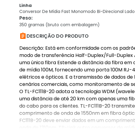
Linha
Conversor De Mídia Fast Monomodo Bi-Direcional Lado
Peso
:
350 gramas (bruto com embalagem)

DESCRIÇÃO DO PRODUTO
Descrição: Está em conformidade com os padrõe
modo de transferência Half-Duplex/Full-Duplex
uma única fibra Estende a distância da fibra em
de mídia 100M, fornecendo uma porta 100M RJ-45
elétricos e ópticos. E a transmissão de dados de
cenários comerciais, como monitoramento de se
O TL-FC111B-20 adota a tecnologia WDM (waveleng
uma distância de até 20 km com apenas uma fi
do cabo para os clientes. TL-FC111B-20 transm
comprimento de onda de 1550nm em fibra óptica.
FC111B-20 deve enviar dados em um comprimen
onda de 1310nm. TP-Link outro conversor de mí
FC111B-20..