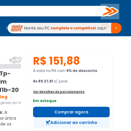
Buscar
PC Gamer
Computadores
Computadores
Periféricos
Periféricos
TV
Venda no KaBuM!
TV
Venda no KaBuM!
R$ 151,88


À vista no PIX
com
9
% de desconto
 Tp-
Wdm
6
x
R$ 27,81
s/ juros
111b-20
Ver detalhes de parcelamento
Seg
Em estoque
gerado por IA
Comprar agora
e:
A
ma única
Adicionar ao carrinho
ade os