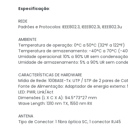
Especificação
:
REDE
Padrões e Protocolos: IEEE802.3, IEEE802.3i, IEEE802.3u
AMBIENTE
Temperatura de operação: 0°C a 50°C (32°F a 122°F)
Temperatura de armazenamento: -40°C a 70°C (-40°
Umidade operacional: 10% a 90% UR sem condensação
Umidade de armazenamento: 5% a 90% UR sem cond
CARACTERÍSTICAS DE HARDWARE
Mídia de Rede: 100BASE-Tx: UTP / STP de 2 pares de Cat
Fonte de Alimentação: Adaptador de energia externo: 
LED: PWR, Link/Act
Dimensões (L X C X A): 94.5*73*27 mm
Wave Length: 1310 nm TX, 1550 nm RX
ANTENA
Tipo de Conector: 1 fibra óptica SC, 1 conector RJ45