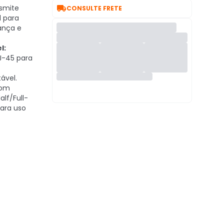

smite
CONSULTE FRETE
l para
ança e
l:
J-45 para
ável.
om
lf/Full-
para uso