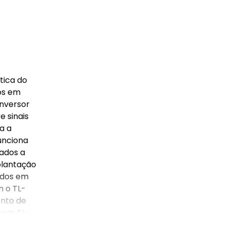
tica do
os em
onversor
 sinais
a a
unciona
dados a
plantação
ados em
m o TL-
nto de
 com TL-