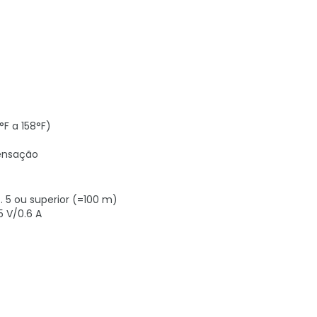
F a 158°F)
ensação
. 5 ou superior (=100 m)
5 V/0.6 A