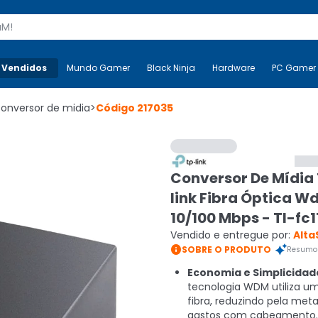
s
 Vendidos
Mais-v-
Mundo Gamer
Mundo Gamer
Black Ninja
Black Ninja
Hardware
Hardware
PC Gamer
onversor de midia
>
Código
217035
Conversor De Mídia
link Fibra Óptica 
10/100 Mbps - Tl-fc
Vendido e entregue por:
Alta

SOBRE O PRODUTO
Resumo 
Economia e Simplicidad
tecnologia WDM utiliza u
fibra, reduzindo pela met
gastos com cabeamento.