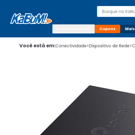
Enviar para:

Buscar produto
Digite o CEP

Departamentos
Cupons
Mais
Você está em:
Conectividade
>
Dispositivo de Rede
>
C