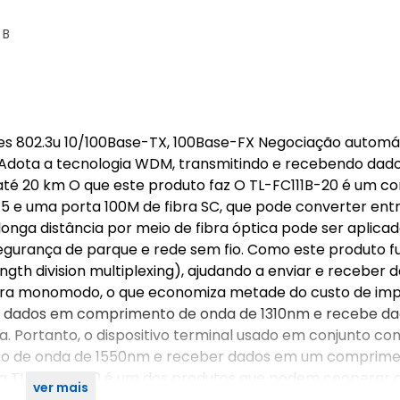
 B
s 802.3u 10/100Base-TX, 100Base-FX Negociação automá
 Adota a tecnologia WDM, transmitindo e recebendo dad
 até 20 km O que este produto faz O TL-FC111B-20 é um c
 e uma porta 100M de fibra SC, que pode converter entre
 longa distância por meio de fibra óptica pode ser aplicad
gurança de parque e rede sem fio. Como este produto f
th division multiplexing), ajudando a enviar e receber 
bra monomodo, o que economiza metade do custo de im
ite dados em comprimento de onda de 1310nm e recebe d
 Portanto, o dispositivo terminal usado em conjunto co
to de onda de 1550nm e receber dados em um comprime
dia TL-FC111A-20 é um dos produtos que podem cooperar
ver mais