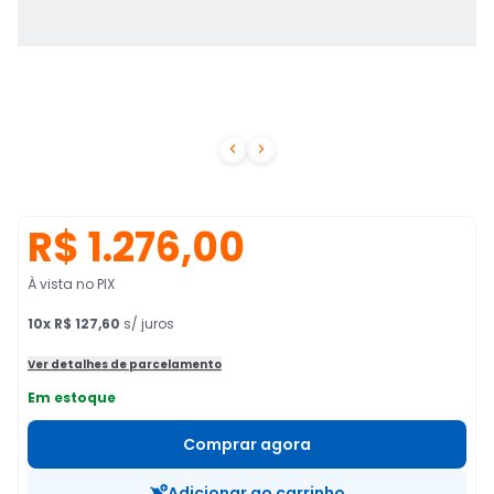


R$ 1.276,00
À vista no PIX
10
x
R$ 127,60
s/ juros
Ver detalhes de parcelamento
Em estoque
Comprar agora
Adicionar ao carrinho