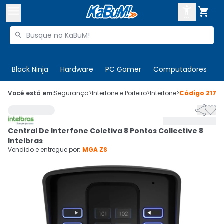



Buscar produtos


Enviar para:
Digite o CEP
Black Ninja
Hardware
PC Gamer
Computadores
P

Olá. Acesse sua conta
Você está em:
Segurança
>
Interfone e Porteiro
>
Interfone
>
Código
2173


ENTRE

Departamentos
Central De Interfone Coletiva 8 Pontos Collective 8
CADASTRE-SE
Cupons

Intelbras
Vendido e entregue por:
MGA ZS
Mais Vendidos

Ativar tradutor em libras
