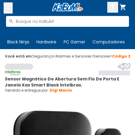



Buscar produtos


Enviar para:
Digite o CEP
Black Ninja
Hardware
PC Gamer
Computadores
P

Olá. Acesse sua conta
Você está em:
Segurança
>
Alarmes e Sensores
>
Sensores
>
Código
217


ENTRE

Departamentos
Sensor Magnético De Abertura Sem Fio De Porta E
CADASTRE-SE
Cupons

Janela Xas Smart Black Intelbras.
Vendido e entregue por:
Digi Mania
Mais Vendidos

Ativar tradutor em libras
