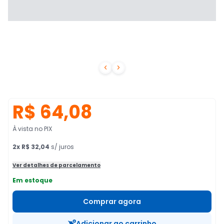


R$ 64,08
À vista no PIX
2
x
R$ 32,04
s/ juros
Ver detalhes de parcelamento
Em estoque
Comprar agora
Adicionar ao carrinho