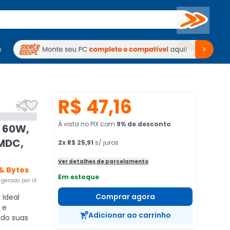
Buscar
s
mputadores
Periféricos
Periféricos
TV
Venda no KaBuM!
TV
Venda no KaBuM!
R$ 47,16


À vista no PIX
com
9
% de desconto
, 60W,
OMDC,
2
x
R$ 25,91
s/ juros
Ver detalhes de parcelamento
 & Bytes
Em estoque
gerado por IA
Comprar agora
:
Ideal
 e
Adicionar ao carrinho
ndo suas