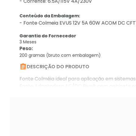
- Corrente: 6.5A/115V 4A/230V
Conteúdo da Embalagem:
- Fonte Colmeia EVUS 12V 5A 60W ACOM DC CFTV
Garantia do Fornecedor
3 Meses
Peso
:
200 gramas (bruto com embalagem)

DESCRIÇÃO DO PRODUTO
Fonte Colméia ideal para aplicação em sistemas 
Fonte Adaptadora AC/DC Bivolt com gabinete es
segurança para seu projeto elétrico.