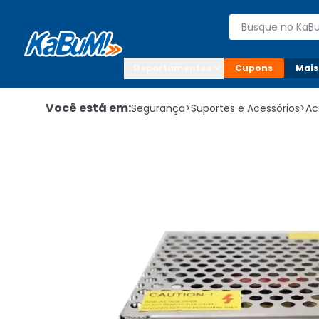
Enviar para:

Buscar produto
Digite o CEP

Departamentos
Cupons
Mais
Você está em:
Segurança
>
Suportes e Acessórios
>
Ac