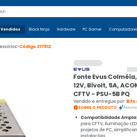
s
 Vendidos
Mais-v-
Black Ninja
Black Ninja
Hardware
Hardware
PC Gamer
PC Gamer
Computadore
Co
essórios
>
Código
217812
Fonte Evus Colméia
12V, Bivolt, 5A, AC
CFTV - PSU-5B PQ
Vendido e entregue por:
Bits

SOBRE O PRODUTO
Resumo 
Compatibilidade Ampla
para CFTV, iluminação LED
projetos de PC, simplifica
instalações.