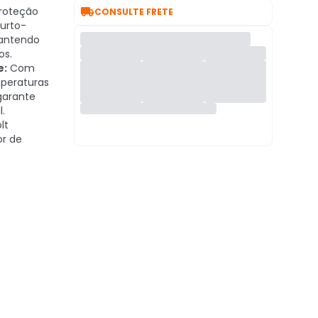

roteção
CONSULTE FRETE
curto-
mantendo
os.
e:
Com
mperaturas
garante
.
lt
or de