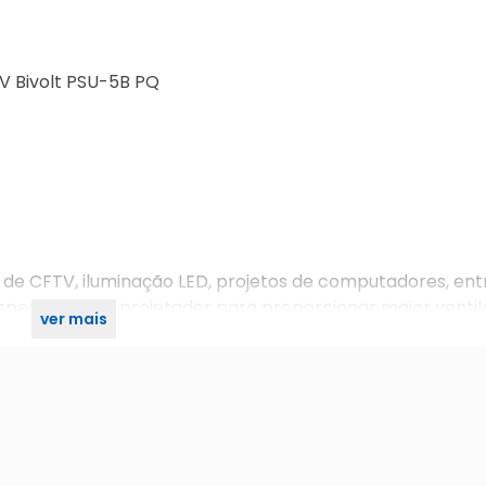
 Bivolt PSU-5B PQ
de CFTV, iluminação LED, projetos de computadores, entr
pecialmente projetador para proporcionar maior ventil
ver mais