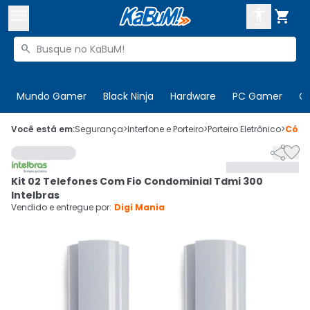



Buscar produtos


Enviar para:
Digite o CEP
Mundo Gamer
Black Ninja
Hardware
PC Gamer
C

Olá. Acesse sua conta
Você está em:
Segurança
>
Interfone e Porteiro
>
Porteiro Eletrônico
>
Códi


ENTRE

Departamentos
Kit 02 Telefones Com Fio Condominial Tdmi 300
CADASTRE-SE
Cupons

Intelbras
Vendido e entregue por:
Digi Mania
Mais Vendidos

Ativar tradutor em libras
