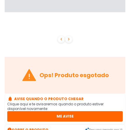



Ops! Produto esgotado

AVISE QUANDO O PRODUTO CHEGAR
Clique aqui e te avisaremos quando o produto estiver
disponível novamente
ME AVISE

SOBRE O PRODUTO
Resumo gerado por IA