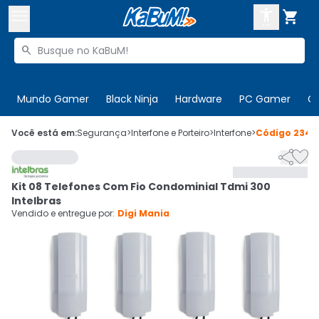



Buscar produtos


Enviar para:
Digite o CEP
Mundo Gamer
Black Ninja
Hardware
PC Gamer
C

Olá. Acesse sua conta
Você está em:
Segurança
>
Interfone e Porteiro
>
Interfone
>
Código
2342


ENTRE

Departamentos
Kit 08 Telefones Com Fio Condominial Tdmi 300
CADASTRE-SE
Cupons

Intelbras
Vendido e entregue por:
Digi Mania
Mais Vendidos

Ativar tradutor em libras
