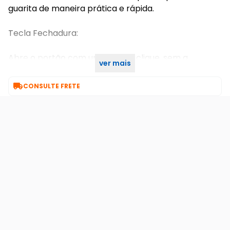
guarita de maneira prática e rápida.
Tecla Fechadura:
Abre o portão com um simples clique, sem a
ver mais
necessidade das linhas de comando.

CONSULTE FRETE