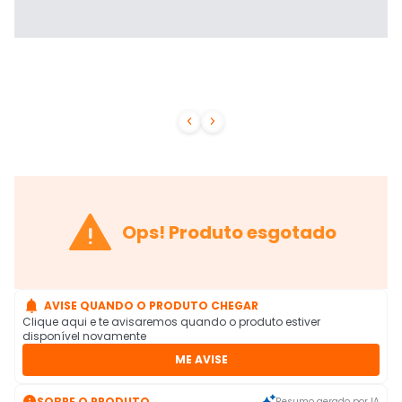



Ops! Produto esgotado

AVISE QUANDO O PRODUTO CHEGAR
Clique aqui e te avisaremos quando o produto estiver
disponível novamente
ME AVISE

SOBRE O PRODUTO
Resumo gerado por IA