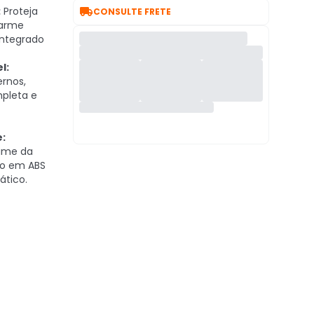

:
Proteja
CONSULTE FRETE
larme
integrado
l:
ernos,
pleta e
:
lume da
to em ABS
ático.