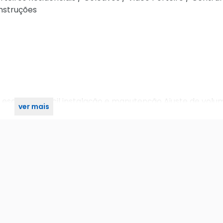
Instruções
io escovado Fácil instalação e manutenção Ajuste de volu
ver mais
ermite a inclusão de 3 extensões Bivolt automático (12