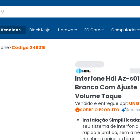
s
 Vendidos
Mais-v-
Black Ninja
Black Ninja
Hardware
Hardware
PC Gamer
PC Gamer
Computadore
Co
rfone
>
Código
248315
Interfone Hdl Az-s01
Branco Com Ajuste
Volume Toque
Vendido e entregue por:
UNG 

SOBRE O PRODUTO
Resumo 
Instalação Simplificada
seu sistema de interfonia
rápida e prática, sem a n
de abrir o painel externo.