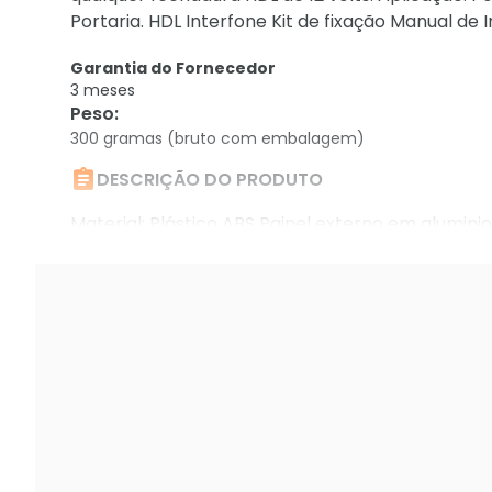
Portaria. HDL Interfone Kit de fixação Manual de 
Garantia do Fornecedor
3 meses
Peso
:
300 gramas (bruto com embalagem)

DESCRIÇÃO DO PRODUTO
Material: Plástico ABS Painel externo em alumin
campainha Maior número de extensões internas P