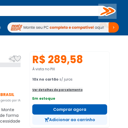
Buscar
s
mputadores
Periféricos
Periféricos
TV
Venda no KaBuM!
TV
Venda no KaBuM!
R$ 289,58


À vista no PIX
10
x no cartão
s/ juros
Ver detalhes de parcelamento
BRASIL
Em estoque
gerado por IA
Comprar agora
:
Monte
 de forma
Adicionar ao carrinho
ecessidade