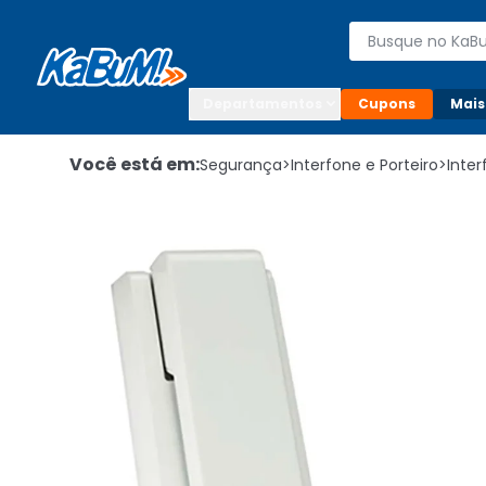
Enviar para:

Buscar produto
Digite o CEP

Departamentos
Cupons
Mais
Você está em:
Segurança
>
Interfone e Porteiro
>
Inte