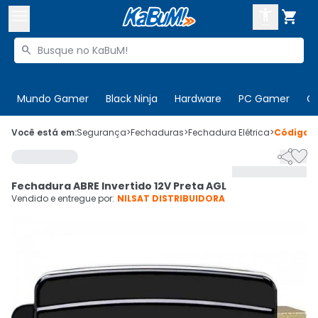



Buscar produtos


Enviar para:
Digite o CEP
Mundo Gamer
Black Ninja
Hardware
PC Gamer
C

Olá. Acesse sua conta
Você está em:
Segurança
>
Fechaduras
>
Fechadura Elétrica
>
Código
2


ENTRE

Departamentos
Fechadura ABRE Invertido 12V Preta AGL
CADASTRE-SE
Cupons

Vendido e entregue por:
NILSAT DISTRIBUIDORA
Mais Vendidos

Ativar tradutor em libras
