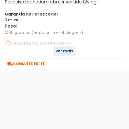
Pesquisa:fechadura abre invertido 12v agl
Garantia do Fornecedor
3 meses
Peso
:
1000 gramas (bruto com embalagem)

DESCRIÇÃO DO PRODUTO
ver mais
Fechadura ABRE Invertido 12V Preta AGL

CONSULTE FRETE