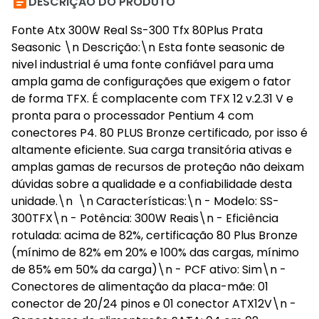

DESCRIÇÃO DO PRODUTO
Fonte Atx 300W Real Ss-300 Tfx 80Plus Prata
Seasonic \n Descrição:\n Esta fonte seasonic de
nivel industrial é uma fonte confiável para uma
ampla gama de configurações que exigem o fator
de forma TFX. É complacente com TFX 12 v.2.31 V e
pronta para o processador Pentium 4 com
conectores P4. 80 PLUS Bronze certificado, por isso é
altamente eficiente. Sua carga transitória ativas e
amplas gamas de recursos de proteção não deixam
dúvidas sobre a qualidade e a confiabilidade desta
unidade.\n \n Características:\n - Modelo: SS-
300TFX\n - Potência: 300W Reais\n - Eficiência
rotulada: acima de 82%, certificação 80 Plus Bronze
(mínimo de 82% em 20% e 100% das cargas, mínimo
de 85% em 50% da carga)\n - PCF ativo: Sim\n -
Conectores de alimentação da placa-mãe: 01
conector de 20/24 pinos e 01 conector ATX12V\n -