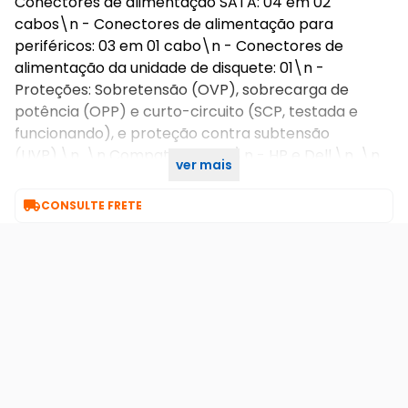
Conectores de alimentação SATA: 04 em 02
cabos\n - Conectores de alimentação para
periféricos: 03 em 01 cabo\n - Conectores de
alimentação da unidade de disquete: 01\n -
Proteções: Sobretensão (OVP), sobrecarga de
potência (OPP) e curto-circuito (SCP, testada e
funcionando), e proteção contra subtensão
(UVP).\n \n Compatível com:\n - HP e Dell.\n \n
ver mais
Obs.: Produto Semi-Novo em ótimo estado.

CONSULTE FRETE