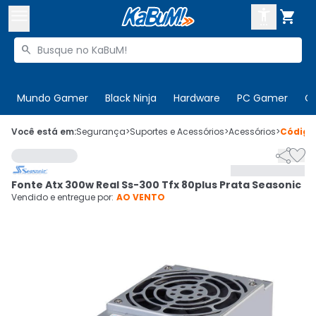



Buscar produtos


Enviar para:
Digite o CEP
Mundo Gamer
Black Ninja
Hardware
PC Gamer
C

Olá. Acesse sua conta
Você está em:
Segurança
>
Suportes e Acessórios
>
Acessórios
>
Códig


ENTRE

Departamentos
Fonte Atx 300w Real Ss-300 Tfx 80plus Prata Seasonic
CADASTRE-SE
Cupons

Vendido e entregue por:
AO VENTO
Mais Vendidos

Ativar tradutor em libras
