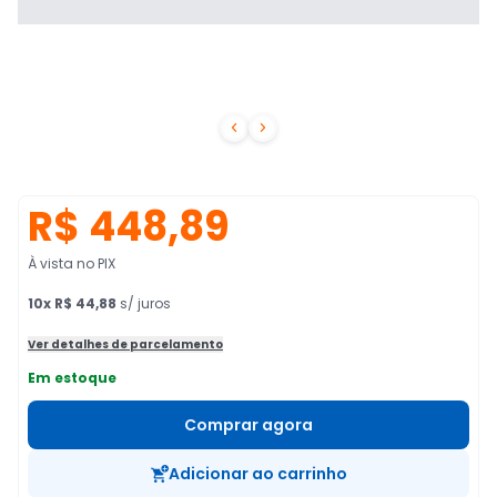


R$ 448,89
À vista no PIX
10
x
R$ 44,88
s/ juros
Ver detalhes de parcelamento
Em estoque
Comprar agora
Adicionar ao carrinho