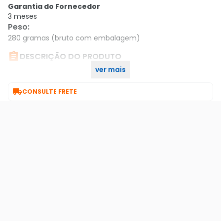
Garantia do Fornecedor
3 meses
Peso
:
280 gramas (bruto com embalagem)

DESCRIÇÃO DO PRODUTO
ver mais
Câmera Ahd Externa Ípega Kp-ca140 720p 2.8mm

CONSULTE FRETE