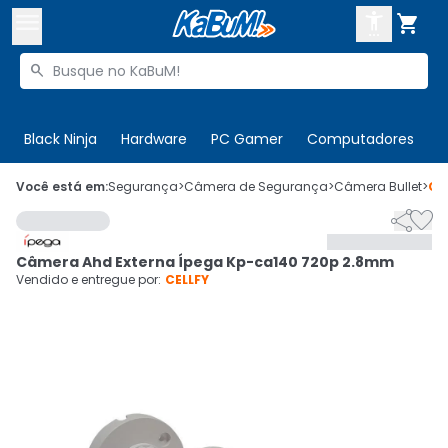



Buscar produtos


Enviar para:
Digite o CEP
Black Ninja
Hardware
PC Gamer
Computadores
P

Olá. Acesse sua conta
Você está em:
Segurança
>
Câmera de Segurança
>
Câmera Bullet
>
Có


ENTRE

Departamentos
Câmera Ahd Externa Ípega Kp-ca140 720p 2.8mm
CADASTRE-SE
Cupons

Vendido e entregue por:
CELLFY
Mais Vendidos

Ativar tradutor em libras
