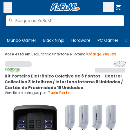



Buscar produtos


Enviar para:
Digite o CEP
Mundo Gamer
Black Ninja
Hardware
PC Gamer
C

Olá. Acesse sua conta
Você está em:
Segurança
>
Interfone e Porteiro
>
Código
263523


ENTRE

Departamentos
Kit Porteiro Eletrônico Coletivo de 8 Pontos - Central
CADASTRE-SE
Cupons

Collective 8 Intelbras / Interfone Interno 8 Unidades /
Cartão de Proximidade 16 Unidades
Mais Vendidos

Vendido e entregue por:
Tudo Forte
Ativar tradutor em libras
