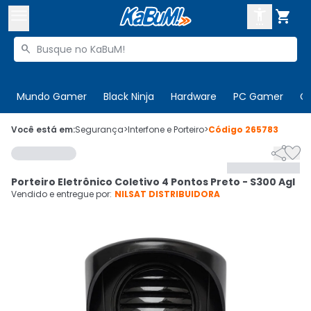



Buscar produtos


Enviar para:
Digite o CEP
Mundo Gamer
Black Ninja
Hardware
PC Gamer
C

Olá. Acesse sua conta
Você está em:
Segurança
>
Interfone e Porteiro
>
Código
265783


ENTRE

Departamentos
Porteiro Eletrônico Coletivo 4 Pontos Preto - S300 Agl
CADASTRE-SE
Cupons

Vendido e entregue por:
NILSAT DISTRIBUIDORA
Mais Vendidos

Ativar tradutor em libras
