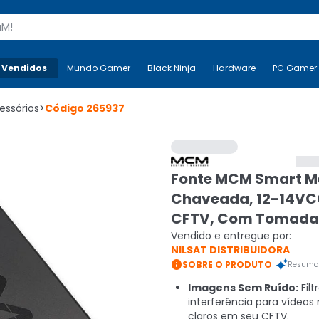
s
 Vendidos
Mais-v-
Mundo Gamer
Mundo Gamer
Black Ninja
Black Ninja
Hardware
Hardware
PC Gamer
essórios
>
Código
265937
Fonte MCM Smart M
Chaveada, 12-14VCC
CFTV, Com Tomada
Vendido e entregue por:
NILSAT DISTRIBUIDORA

SOBRE O PRODUTO
Resumo 
Imagens Sem Ruído:
Filt
interferência para vídeos 
claros em seu CFTV.