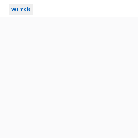
ver mais
mada - 12-14vcc 10a