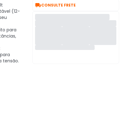

lt
CONSULTE FRETE
ável (12-
seu
ito para
tâncias,
:
para
a tensão.