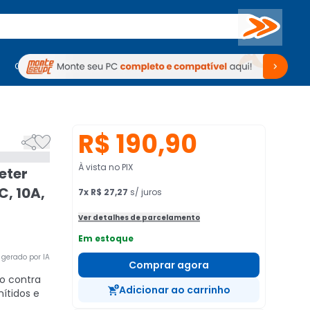
Buscar
PC Gamer
Computadores
Computadores
Periféricos
Periféricos
TV
Venda no KaBuM!
TV
Venda no KaBuM!
R$ 190,90


À vista no PIX
eter
, 10A,
7
x
R$ 27,27
s/ juros
Ver detalhes de parcelamento
Em estoque
gerado por IA
Comprar agora
ro contra
Adicionar ao carrinho
nítidos e