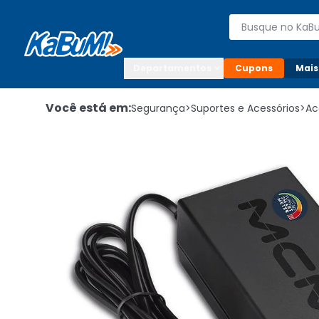
Enviar para:

Buscar produto
Digite o CEP

Departamentos
Cupons
Mais
Você está em:
Segurança
>
Suportes e Acessórios
>
Ac