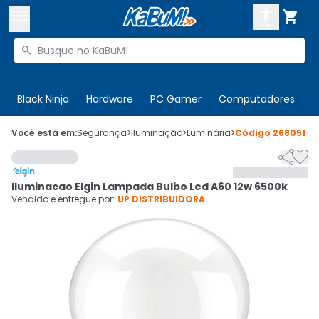



Buscar produtos


Enviar para:
Digite o CEP
Black Ninja
Hardware
PC Gamer
Computadores
P

Olá. Acesse sua conta
Você está em:
Segurança
>
Iluminação
>
Luminária
>
Código
268051


ENTRE

Departamentos
Iluminacao Elgin Lampada Bulbo Led A60 12w 6500k
CADASTRE-SE
Cupons

Vendido e entregue por:
UP DISTRIBUIDORA
Mais Vendidos

Ativar tradutor em libras
