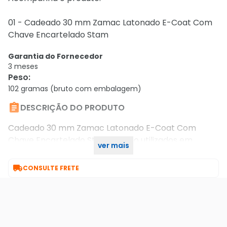
01 - Cadeado 30 mm Zamac Latonado E-Coat Com
Chave Encartelado Stam
Garantia do Fornecedor
3 meses
Peso
:
102 gramas (bruto com embalagem)

DESCRIÇÃO DO PRODUTO
Cadeado 30 mm Zamac Latonado E-Coat Com
Chave Encartelado Stam - Muito utilizados em
ver mais
portões, janelas, armários, malas, entre outros

CONSULTE FRETE