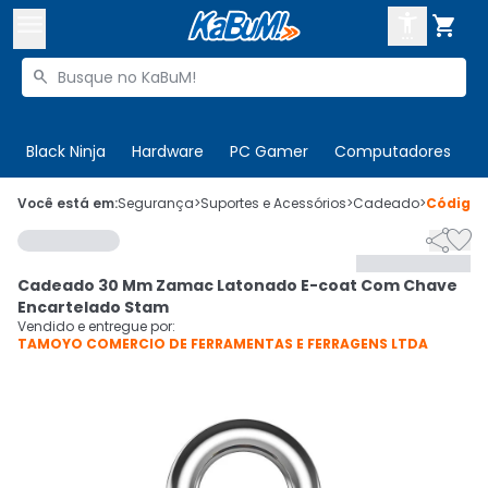



Buscar produtos


Enviar para:
Digite o CEP
Black Ninja
Hardware
PC Gamer
Computadores
P

Olá. Acesse sua conta
Você está em:
Segurança
>
Suportes e Acessórios
>
Cadeado
>
Código


ENTRE

Departamentos
Cadeado 30 Mm Zamac Latonado E-coat Com Chave
CADASTRE-SE
Cupons

Encartelado Stam
Vendido e entregue por:
TAMOYO COMERCIO DE FERRAMENTAS E FERRAGENS LTDA
Mais Vendidos

Ativar tradutor em libras
