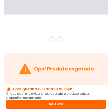



Ops! Produto esgotado

AVISE QUANDO O PRODUTO CHEGAR
Clique aqui e te avisaremos quando o produto estiver
disponível novamente
ME AVISE