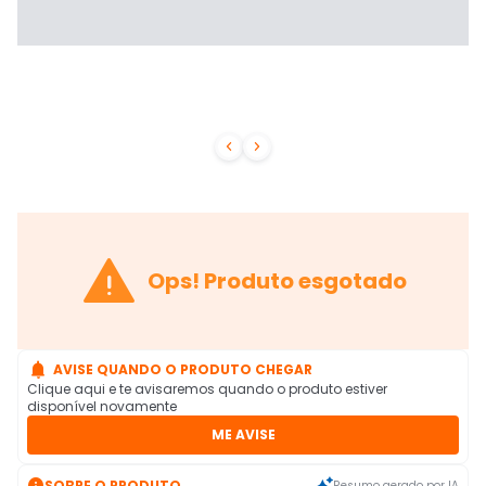



Ops! Produto esgotado

AVISE QUANDO O PRODUTO CHEGAR
Clique aqui e te avisaremos quando o produto estiver
disponível novamente
ME AVISE

SOBRE O PRODUTO
Resumo gerado por IA