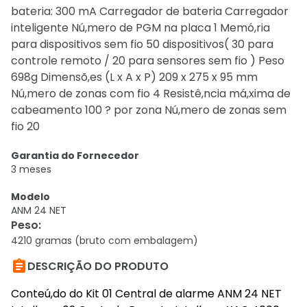
bateria: 300 mA Carregador de bateria Carregador
inteligente Nú,mero de PGM na placa 1 Memó,ria
para dispositivos sem fio 50 dispositivos( 30 para
controle remoto / 20 para sensores sem fio ) Peso
698g Dimensõ,es (L x A x P) 209 x 275 x 95 mm
Nú,mero de zonas com fio 4 Resistê,ncia má,xima de
cabeamento 100 ? por zona Nú,mero de zonas sem
fio 20
Garantia do Fornecedor
3 meses
Modelo
ANM 24 NET
Peso
:
4210 gramas (bruto com embalagem)

DESCRIÇÃO DO PRODUTO
Conteú,do do Kit 01 Central de alarme ANM 24 NET