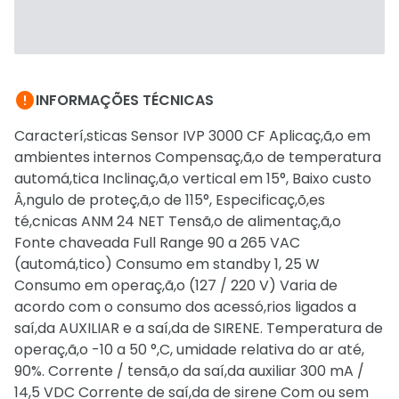

INFORMAÇÕES TÉCNICAS
Caracterí,sticas Sensor IVP 3000 CF Aplicaç,ã,o em
ambientes internos Compensaç,ã,o de temperatura
automá,tica Inclinaç,ã,o vertical em 15°, Baixo custo
Â,ngulo de proteç,ã,o de 115°, Especificaç,õ,es
té,cnicas ANM 24 NET Tensã,o de alimentaç,ã,o
Fonte chaveada Full Range 90 a 265 VAC
(automá,tico) Consumo em standby 1, 25 W
Consumo em operaç,ã,o (127 / 220 V) Varia de
acordo com o consumo dos acessó,rios ligados a
saí,da AUXILIAR e a saí,da de SIRENE. Temperatura de
operaç,ã,o -10 a 50 °,C, umidade relativa do ar até,
90%. Corrente / tensã,o da saí,da auxiliar 300 mA /
14,5 VDC Corrente de saí,da de sirene Com ou sem