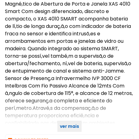
Magné,tico de Abertura de Porta e Janela XAS 4010
Smart Com design diferenciado, discreto e
compacto, o XAS 4010 SMART acompanha bateria
de lí,tio de longa duraç,ã,o com indicador de bateria
fraca no sensor e identifica intrusõ,es e
arrombamentos em portas e janelas de vidro ou
madeira. Quando integrado ao sistema SMART,
torna-se possí,vel també,m a supervisã,o de
abertura/fechamento, ní,vel de bateria, supervisã,o
de entupimento de canal e sistema anti-Jamme.
Sensor de Presenç,a Infravermelho IVP 3000 CF
Intelbras Com Fio Passivo Alcance de 12mts Com
â,ngulo de cobertura de 115°, e alcance de 12 metros,
oferece seguranç,a completa e eficiente do
perí,metro.Atravé,s da compensaç,ã,o de
temperatura proporciona eficiê,ncia e
confiabilidade nas detecç,õ,es em ambientes
ver mais
internos.