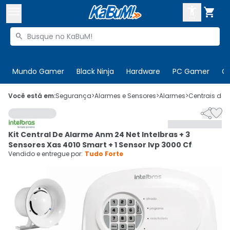



Buscar produtos


Enviar para:
Digite o CEP
Mundo Gamer
Black Ninja
Hardware
PC Gamer
C

Olá. Acesse sua conta
Você está em:
Segurança
>
Alarmes e Sensores
>
Alarmes
>
Centrais de 


ENTRE

Departamentos
Kit Central De Alarme Anm 24 Net Intelbras + 3
CADASTRE-SE
Cupons

Sensores Xas 4010 Smart + 1 Sensor Ivp 3000 Cf
Vendido e entregue por:
Tudo Forte
Mais Vendidos

Ativar tradutor em libras
