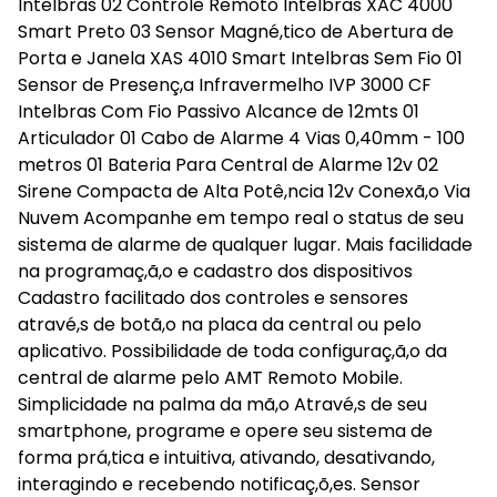
Intelbras 02 Controle Remoto Intelbras XAC 4000
Smart Preto 03 Sensor Magné,tico de Abertura de
Porta e Janela XAS 4010 Smart Intelbras Sem Fio 01
Sensor de Presenç,a Infravermelho IVP 3000 CF
Intelbras Com Fio Passivo Alcance de 12mts 01
Articulador 01 Cabo de Alarme 4 Vias 0,40mm - 100
metros 01 Bateria Para Central de Alarme 12v 02
Sirene Compacta de Alta Potê,ncia 12v Conexã,o Via
Nuvem Acompanhe em tempo real o status de seu
sistema de alarme de qualquer lugar. Mais facilidade
na programaç,ã,o e cadastro dos dispositivos
Cadastro facilitado dos controles e sensores
atravé,s de botã,o na placa da central ou pelo
aplicativo. Possibilidade de toda configuraç,ã,o da
central de alarme pelo AMT Remoto Mobile.
Simplicidade na palma da mã,o Atravé,s de seu
smartphone, programe e opere seu sistema de
forma prá,tica e intuitiva, ativando, desativando,
interagindo e recebendo notificaç,õ,es. Sensor