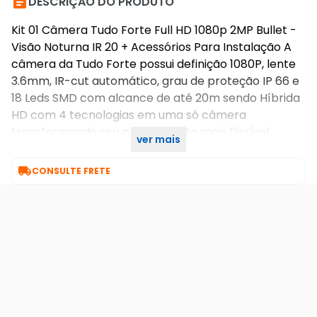

DESCRIÇÃO DO PRODUTO
Kit 01 Câmera Tudo Forte Full HD 1080p 2MP Bullet -
Visão Noturna IR 20 + Acessórios Para Instalação A
câmera da Tudo Forte possui definição 1080P, lente
3.6mm, IR-cut automático, grau de proteção IP 66 e
18 Leds SMD com alcance de até 20m sendo Híbrida
HD com 4 tecnologias em uma só câmera
transformando seu projeto muito mais flexível
ver mais
garantindo mais comodidade e segurança!

CONSULTE FRETE