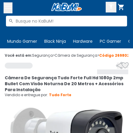



Buscar produtos


Enviar para:
Digite o CEP
Mundo Gamer
Black Ninja
Hardware
PC Gamer
C

Olá. Acesse sua conta
Você está em:
Segurança
>
Câmera de Segurança
>
Código
269802


ENTRE

Departamentos
Câmera De Segurança Tudo Forte Full Hd 1080p 2mp
CADASTRE-SE
Cupons

Bullet Com Visão Noturna De 20 Metros + Acessórios
Para Instalação
Mais Vendidos

Vendido e entregue por:
Tudo Forte
Ativar tradutor em libras
