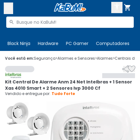



Buscar produtos


Enviar para:
Digite o CEP
Black Ninja
Hardware
PC Gamer
Computadores
P

Olá. Acesse sua conta
Você está em:
Segurança
>
Alarmes e Sensores
>
Alarmes
>
Centrais de 


ENTRE

Departamentos
Kit Central De Alarme Anm 24 Net Intelbras + 1 Sensor
CADASTRE-SE
Cupons

Xas 4010 Smart + 2 Sensores Ivp 3000 Cf
Vendido e entregue por:
Tudo Forte
Mais Vendidos

Ativar tradutor em libras
