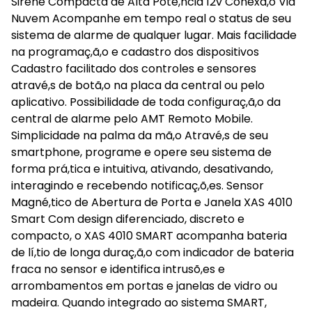
Sirene Compacta de Alta Potê,ncia 12v Conexã,o Via
Nuvem Acompanhe em tempo real o status de seu
sistema de alarme de qualquer lugar. Mais facilidade
na programaç,ã,o e cadastro dos dispositivos
Cadastro facilitado dos controles e sensores
atravé,s de botã,o na placa da central ou pelo
aplicativo. Possibilidade de toda configuraç,ã,o da
central de alarme pelo AMT Remoto Mobile.
Simplicidade na palma da mã,o Atravé,s de seu
smartphone, programe e opere seu sistema de
forma prá,tica e intuitiva, ativando, desativando,
interagindo e recebendo notificaç,õ,es. Sensor
Magné,tico de Abertura de Porta e Janela XAS 4010
Smart Com design diferenciado, discreto e
compacto, o XAS 4010 SMART acompanha bateria
de lí,tio de longa duraç,ã,o com indicador de bateria
fraca no sensor e identifica intrusõ,es e
arrombamentos em portas e janelas de vidro ou
madeira. Quando integrado ao sistema SMART,