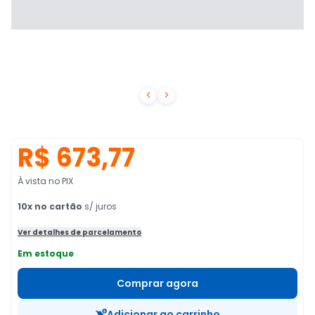


R$ 673,77
À vista no PIX
10
x no cartão
s/ juros
Ver detalhes de parcelamento
Em estoque
Comprar agora
Adicionar ao carrinho