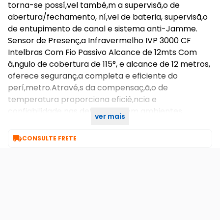
torna-se possí,vel també,m a supervisã,o de
abertura/fechamento, ní,vel de bateria, supervisã,o
de entupimento de canal e sistema anti-Jamme.
Sensor de Presenç,a Infravermelho IVP 3000 CF
Intelbras Com Fio Passivo Alcance de 12mts Com
â,ngulo de cobertura de 115°, e alcance de 12 metros,
oferece seguranç,a completa e eficiente do
perí,metro.Atravé,s da compensaç,ã,o de
temperatura proporciona eficiê,ncia e
confiabilidade nas detecç,õ,es em ambientes
ver mais
internos.

CONSULTE FRETE