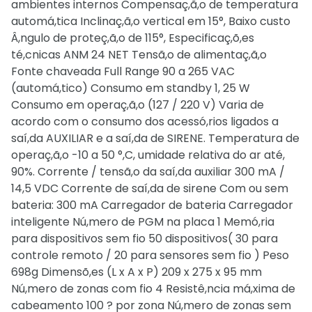
ambientes internos Compensaç,ã,o de temperatura
automá,tica Inclinaç,ã,o vertical em 15°, Baixo custo
Â,ngulo de proteç,ã,o de 115°, Especificaç,õ,es
té,cnicas ANM 24 NET Tensã,o de alimentaç,ã,o
Fonte chaveada Full Range 90 a 265 VAC
(automá,tico) Consumo em standby 1, 25 W
Consumo em operaç,ã,o (127 / 220 V) Varia de
acordo com o consumo dos acessó,rios ligados a
saí,da AUXILIAR e a saí,da de SIRENE. Temperatura de
operaç,ã,o -10 a 50 °,C, umidade relativa do ar até,
90%. Corrente / tensã,o da saí,da auxiliar 300 mA /
14,5 VDC Corrente de saí,da de sirene Com ou sem
bateria: 300 mA Carregador de bateria Carregador
inteligente Nú,mero de PGM na placa 1 Memó,ria
para dispositivos sem fio 50 dispositivos( 30 para
controle remoto / 20 para sensores sem fio ) Peso
698g Dimensõ,es (L x A x P) 209 x 275 x 95 mm
Nú,mero de zonas com fio 4 Resistê,ncia má,xima de
cabeamento 100 ? por zona Nú,mero de zonas sem