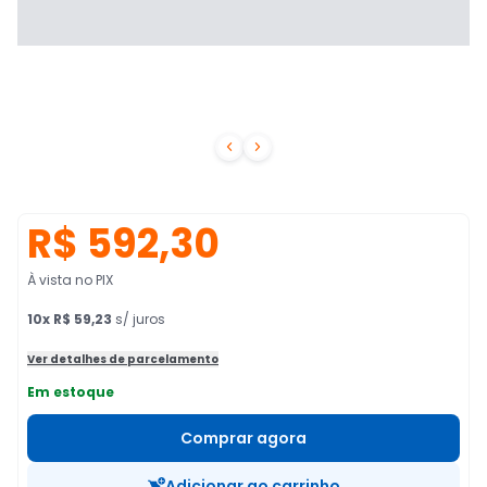


R$ 592,30
À vista no PIX
10
x
R$ 59,23
s/ juros
Ver detalhes de parcelamento
Em estoque
Comprar agora
Adicionar ao carrinho