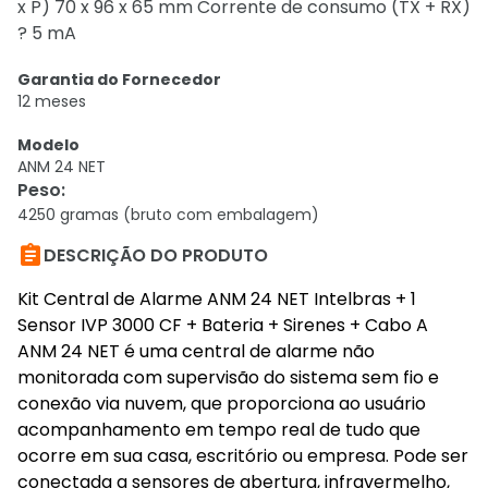
x P) 70 x 96 x 65 mm Corrente de consumo (TX + RX)
? 5 mA
Garantia do Fornecedor
12 meses
Modelo
ANM 24 NET
Peso
:
4250 gramas (bruto com embalagem)

DESCRIÇÃO DO PRODUTO
Kit Central de Alarme ANM 24 NET Intelbras + 1
Sensor IVP 3000 CF + Bateria + Sirenes + Cabo A
ANM 24 NET é uma central de alarme não
monitorada com supervisão do sistema sem fio e
conexão via nuvem, que proporciona ao usuário
acompanhamento em tempo real de tudo que
ocorre em sua casa, escritório ou empresa. Pode ser
conectada a sensores de abertura, infravermelho,