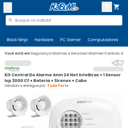



Buscar produtos


Enviar para:
Digite o CEP
Black Ninja
Hardware
PC Gamer
Computadores
P

Olá. Acesse sua conta
Você está em:
Segurança
>
Alarmes e Sensores
>
Alarmes
>
Centrais de 


ENTRE

Departamentos
Kit Central De Alarme Anm 24 Net Intelbras + 1 Sensor
CADASTRE-SE
Cupons

Ivp 3000 Cf + Bateria + Sirenes + Cabo
Vendido e entregue por:
Tudo Forte
Mais Vendidos

Ativar tradutor em libras
