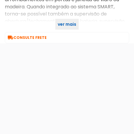
madeira. Quando integrado ao sistema SMART,
torna-se possível também a supervisão de
abertura/fechamento, nível de bateria, supervisão
ver mais
de entupimento de canal e sistema anti-Jamme.

CONSULTE FRETE