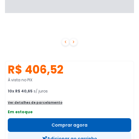


R$ 406,52
À vista no PIX
10
x
R$ 40,65
s/ juros
Ver detalhes de parcelamento
Em estoque
Comprar agora
Adicionar ao carrinho