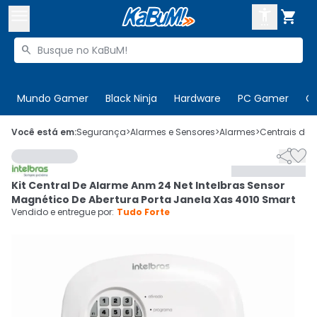



Buscar produtos


Enviar para:
Digite o CEP
Mundo Gamer
Black Ninja
Hardware
PC Gamer
C

Olá. Acesse sua conta
Você está em:
Segurança
>
Alarmes e Sensores
>
Alarmes
>
Centrais de 


ENTRE

Departamentos
Kit Central De Alarme Anm 24 Net Intelbras Sensor
CADASTRE-SE
Cupons

Magnético De Abertura Porta Janela Xas 4010 Smart
Vendido e entregue por:
Tudo Forte
Mais Vendidos

Ativar tradutor em libras
