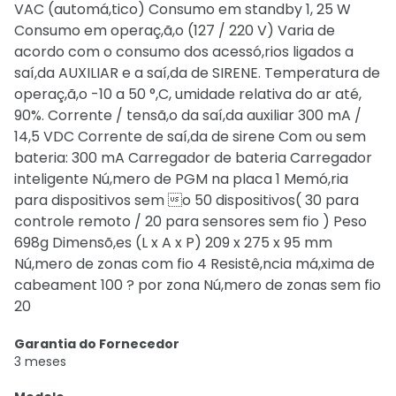
VAC (automá,tico) Consumo em standby 1, 25 W
Consumo em operaç,ã,o (127 / 220 V) Varia de
acordo com o consumo dos acessó,rios ligados a
saí,da AUXILIAR e a saí,da de SIRENE. Temperatura de
operaç,ã,o -10 a 50 °,C, umidade relativa do ar até,
90%. Corrente / tensã,o da saí,da auxiliar 300 mA /
14,5 VDC Corrente de saí,da de sirene Com ou sem
bateria: 300 mA Carregador de bateria Carregador
inteligente Nú,mero de PGM na placa 1 Memó,ria
para dispositivos sem o 50 dispositivos( 30 para
controle remoto / 20 para sensores sem fio ) Peso
698g Dimensõ,es (L x A x P) 209 x 275 x 95 mm
Nú,mero de zonas com fio 4 Resistê,ncia má,xima de
cabeament 100 ? por zona Nú,mero de zonas sem fio
20
Garantia do Fornecedor
3 meses