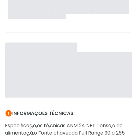

INFORMAÇÕES TÉCNICAS
Especificaç,õ,es té,cnicas ANM 24 NET Tensã,o de
alimentaç,ã,o Fonte chaveada Full Range 90 a 265