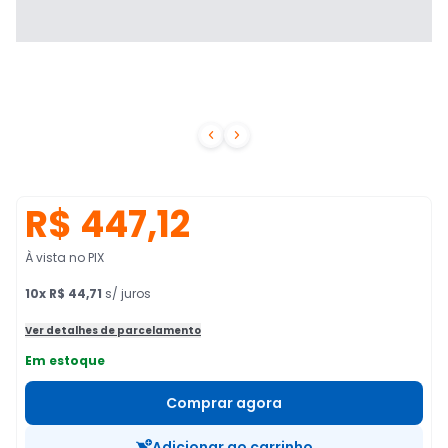


R$ 447,12
À vista no PIX
10
x
R$ 44,71
s/ juros
Ver detalhes de parcelamento
Em estoque
Comprar agora
Adicionar ao carrinho