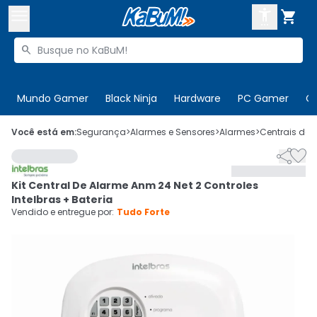



Buscar produtos


Enviar para:
Digite o CEP
Mundo Gamer
Black Ninja
Hardware
PC Gamer
C

Olá. Acesse sua conta
Você está em:
Segurança
>
Alarmes e Sensores
>
Alarmes
>
Centrais de 


ENTRE

Departamentos
Kit Central De Alarme Anm 24 Net 2 Controles
CADASTRE-SE
Cupons

Intelbras + Bateria
Vendido e entregue por:
Tudo Forte
Mais Vendidos

Ativar tradutor em libras
