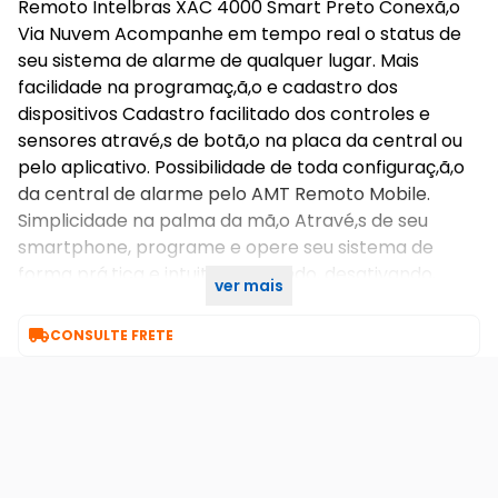
Remoto Intelbras XAC 4000 Smart Preto Conexã,o
Via Nuvem Acompanhe em tempo real o status de
seu sistema de alarme de qualquer lugar. Mais
facilidade na programaç,ã,o e cadastro dos
dispositivos Cadastro facilitado dos controles e
sensores atravé,s de botã,o na placa da central ou
pelo aplicativo. Possibilidade de toda configuraç,ã,o
da central de alarme pelo AMT Remoto Mobile.
Simplicidade na palma da mã,o Atravé,s de seu
smartphone, programe e opere seu sistema de
forma prá,tica e intuitiva, ativando, desativando,
ver mais
interagindo e recebendo notificaç,õ,es

CONSULTE FRETE