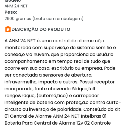
Modelo
ANM 24 NET
Peso
:
2600 gramas (bruto com embalagem)

DESCRIÇÃO DO PRODUTO
A ANM 24 NET é, uma central de alarme nã,o
monitorada com supervisã,o do sistema sem fio e
conexã,o via nuvem, que proporciona ao usuá,rio
acompanhamento em tempo real de tudo que
ocorre em sua casa, escritó,rio ou empresa. Pode
ser conectada a sensores de abertura,
infravermelho, impacto e outros. Possui receptor
incorporado, fonte chaveada &ldquo,full
range&rdquo, (automá,tico) e carregador
inteligente de bateria com proteç,ã,o contra curto-
circuito ou inversã,o de polaridade. Conteú,do do Kit
01 Central de Alarme ANM 24 NET Intelbras 01
Bateria Para Central de Alarme 12v 02 Controle